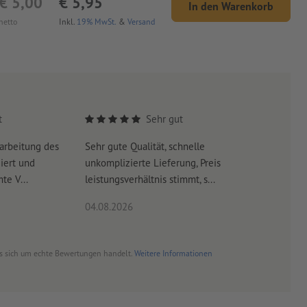
€ 5,00
€ 5,95
In den Warenkorb
netto
Inkl.
19% MwSt.
&
Versand
t
Sehr gut
arbeitung des
Sehr gute Qualität, schnelle
Schnelle 
iert und
unkomplizierte Lieferung, Preis
schneller
te V...
leistungsverhältnis stimmt, s...
04.08.2026
03.08.20
es sich um echte Bewertungen handelt.
Weitere Informationen