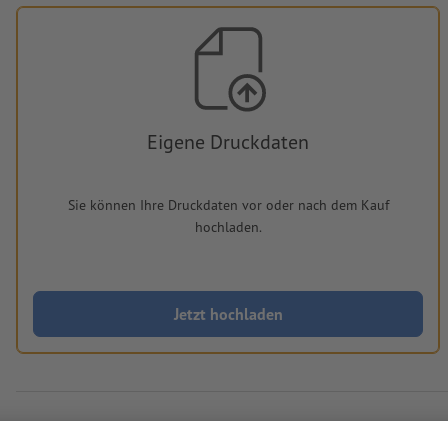
Eigene Druckdaten
Sie können Ihre Druckdaten vor oder nach dem Kauf
hochladen.
Jetzt hochladen
Lieferung ca.:
€ 100,84
€ 120,00