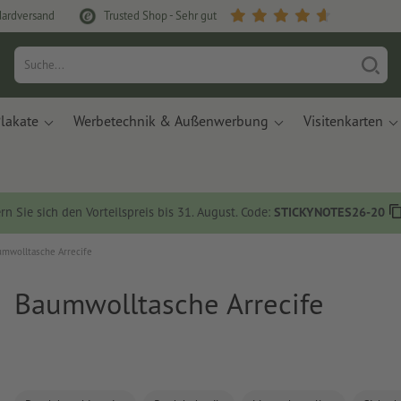
dardversand
Trusted Shop - Sehr gut
lakate
Werbetechnik & Außenwerbung
Visitenkarten
rn Sie sich den Vorteilspreis bis 31. August. Code:
STICKYNOTES26-20
umwolltasche Arrecife
Baumwolltasche Arrecife