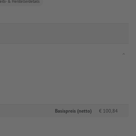
eits- & Herstellerdetails
Basispreis (netto)
€
100,84