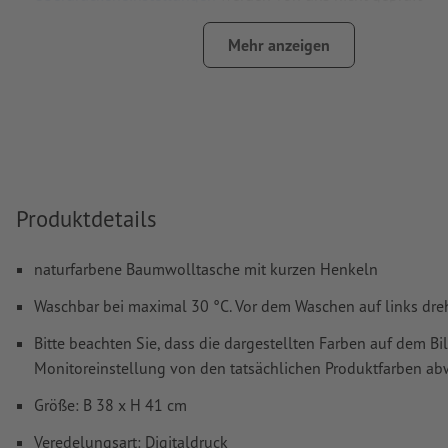
Kommentare
werden gelöscht und nicht gedruckt
Mehr anzeigen
Inhalte von
Formularfeldern
werden mitgedruckt
Wie lege ich Druckdaten richtig an?
Produktdetails
naturfarbene Baumwolltasche mit kurzen Henkeln
Waschbar bei maximal 30 °C. Vor dem Waschen auf links dreh
Bitte beachten Sie, dass die dargestellten Farben auf dem Bi
Monitoreinstellung von den tatsächlichen Produktfarben a
Größe: B 38 x H 41 cm
Veredelungsart: Digitaldruck