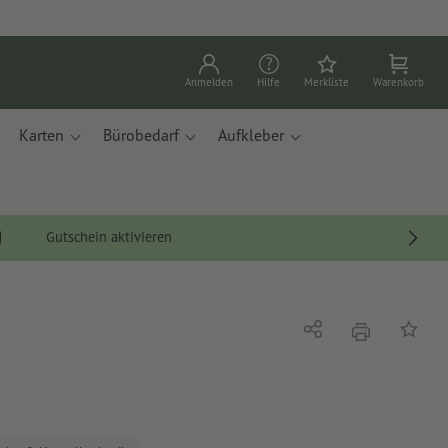
Anmelden
Hilfe
Merkliste
Warenkorb
Karten
Bürobedarf
Aufkleber
Gutschein aktivieren
Drucken
Teilen
Auf die