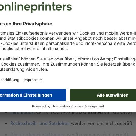
Mi, 12. Aug.
netto
Inkl.
19% MwSt.
&
Gewicht: ca.
670 g
Druckdatenhinweise Baumwolltasche Arreci
Datenformat
:
30 x 30 cm
vierfarbig (CMYK) nach Euroskala
Auflösung:
300 dpi
Schriften
müssen vollständig eingebettet oder in Kurven kon
werden
Farbmodus:
CMYK, FOGRA52 (PSO Uncoated v3 FOGRA52)
Rechtschreib- und Satzfehler
werden von uns nicht geprüft
Überdruckeneinstellungen
werden von uns nicht geprüft