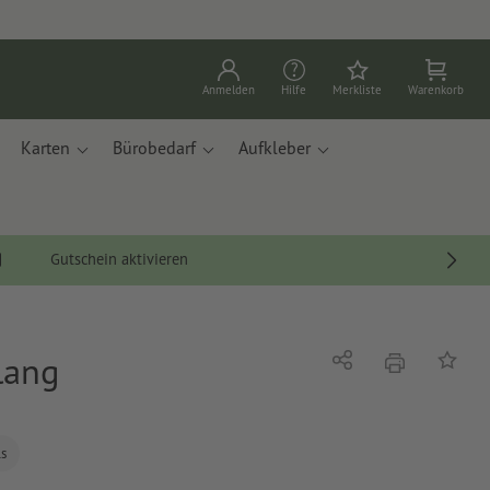
Anmelden
Hilfe
Merkliste
Warenkorb
Karten
Bürobedarf
Aufkleber
Gutschein aktivieren
lang
Drucken
Teilen
Auf die
ls