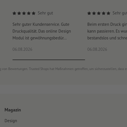
Rechtschreib- und Satzfehler
werden von uns nicht geprüft
Druckprodukte auf Recyclingpapier sind ohne Aufpreis klima
Sehr gut
Sehr gu
Überdruckeneinstellungen
werden von uns nicht geprüft
Sehr guter Kundenservice. Gute
Beim ersten Druck gi
Kommentare
werden gelöscht und nicht gedruckt
Druckqualität. Das online Design
kann passieren. Es wu
Inhalte von
Formularfeldern
werden mitgedruckt
Modul ist gewöhnungsbedür...
bestandslos und schnel
06.08.2026
06.08.2026
Wie lege ich Druckdaten richtig an?
ung von Bewertungen. Trusted Shops hat Maßnahmen getroffen, um sicherzustellen, dass 
Magazin
Design