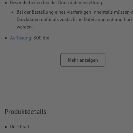
Besonderheiten bei der Druckdatenerstellung:
Bei der Bestellung eines vierfarbigen Innenteils müssen 
Druckdaten dafür als zustäzliche Datei angelegt und ho
werden.
Auflösung:
300 dpi
umlaufend 2 mm
Beschnitt
anlegen, wichtige Informationen 
mm Abstand zum Endformat
Mehr anzeigen
Farbmodus:
CMYK, FOGRA52 (PSO Uncoated v3 FOGRA52) f
ungestrichene Papiere
Rechtschreib- und Satzfehler
werden von uns nicht geprüft
Überdruckeneinstellungen
werden von uns nicht geprüft
Kommentare
werden gelöscht und nicht gedruckt
Produktdetails
Inhalte von
Formularfeldern
werden mitgedruckt
Deckblatt:
Linienstärke: mindestens 0,25 Pt (0,09 mm)