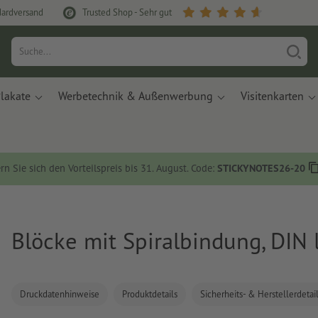
dardversand
Trusted Shop - Sehr gut
lakate
Werbetechnik & Außenwerbung
Visitenkarten
rn Sie sich den Vorteilspreis bis 31. August. Code:
STICKYNOTES26-20
Blöcke mit Spiralbindung, DIN 
Druckdatenhinweise
Produktdetails
Sicherheits- & Herstellerdetai