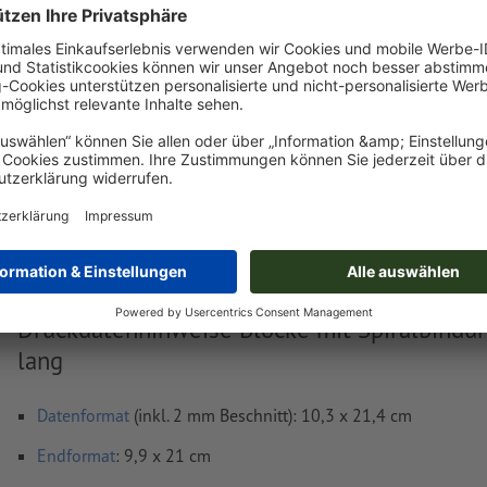
Jetzt hochladen
Lieferung ca.:
€ 142,04
€ 169,03
Do, 20. Aug.
netto
Inkl.
19% MwSt.
&
Gewicht: ca.
5,12 kg
Druckdatenhinweise Blöcke mit Spiralbindun
lang
Datenformat
(inkl. 2 mm Beschnitt): 10,3 x 21,4 cm
Endformat
: 9,9 x 21 cm