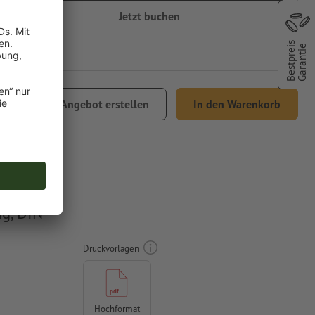
Jetzt buchen
Bestpreis
Garantie
Angebot erstellen
In den Warenkorb
Versand
g, DIN
Druckvorlagen
Hochformat