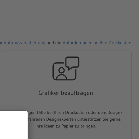
r Auftragsverarbeitung
und die
Anforderungen an Ihre Druckdaten
Grafiker beauftragen
Sie benötigen Hilfe bei Ihren Druckdaten oder dem Design?
Unsere erfahrenen Designexperten unterstützen Sie gerne,
Ihre Ideen zu Papier zu bringen.