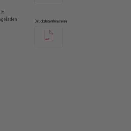
die
chgeladen
Druckdatenhinweise
mit mind. 4
ür