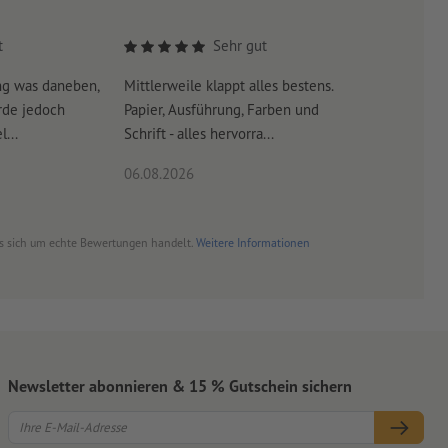
neutral –
weitere Infos
t
Sehr gut
ng was daneben,
Mittlerweile klappt alles bestens.
Es war su
rde jedoch
Papier, Ausführung, Farben und
erreicht 
...
Schrift - alles hervorra...
06.08.2026
06.08.20
es sich um echte Bewertungen handelt.
Weitere Informationen
Newsletter abonnieren & 15 % Gutschein sichern