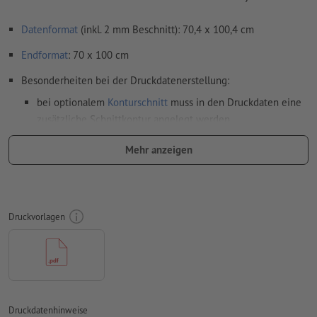
Datenformat
(inkl. 2 mm Beschnitt): 70,4 x 100,4 cm
Endformat
: 70 x 100 cm
Besonderheiten bei der Druckdatenerstellung:
bei optionalem
Konturschnitt
muss in den Druckdaten eine
zusätzliche Schnittkontur angelegt werden
Bitte beachten Sie, dass innerhalb eines bestehenden
Mehr anzeigen
Konturschnitts aus produktionstechnischen Gründen kein
weiterer Konturschnitt angelegt werden kann
Auflösung:
300 dpi
Druckvorlagen
umlaufend 2 mm
Beschnitt
anlegen, wichtige Informationen
mit mind. 4 mm Abstand zum Endformat
Schriften
müssen vollständig eingebettet oder in Kurven
konvertiert werden
Druckdatenhinweise
Farbmodus:
CMYK, FOGRA51 (PSO Coated v3) für gestrichene