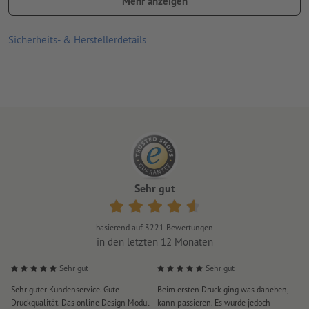
Mehr anzeigen
inklusive mattem, rutschfesten Schutzlaminat:
rutschhemmend getestet
Sicherheits- & Herstellerdetails
versicherungszertifiziert gegen eventuell verursachte
Personenschäden
kratz- und trittunempfindlich
geprägte Anti-Rutsch-Struktur auf der Oberfläche
für optimale Haltbarkeit: Aufkleber nur auf trockenem und
gereinigtem Untergrund aufbringen
Sehr gut
Tipp für den Einsatz im Außenbereich: Folienverbund sollte
beim Aufbringen angeföhnt werden
basierend auf
3221
Bewertungen
Lieferung: gerollt
in den letzten 12 Monaten
Sehr gut
Sehr gut
Sehr guter Kundenservice. Gute
Beim ersten Druck ging was daneben,
M
Druckqualität. Das online Design Modul
kann passieren. Es wurde jedoch
P