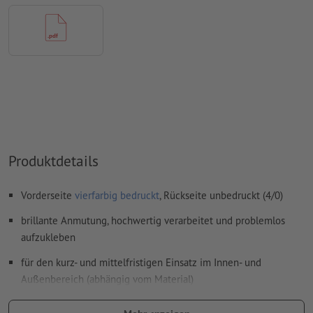
Papiere, FOGRA52 (PSO Uncoated v3 FOGRA52) für
ungestrichene Papiere
Rechtschreib- und Satzfehler
werden von uns nicht geprüft
Überdruckeneinstellungen
werden von uns nicht geprüft
Kommentare
werden gelöscht und nicht gedruckt
Inhalte von
Formularfeldern
werden mitgedruckt
Produktdetails
Wie lege ich Druckdaten richtig an?
Vorderseite
vierfarbig bedruckt
, Rückseite unbedruckt (4/0)
brillante Anmutung, hochwertig verarbeitet und problemlos
aufzukleben
für den kurz- und mittelfristigen Einsatz im Innen- und
Außenbereich (abhängig vom Material)
im hochwertigen Digitaldruck bedruckt