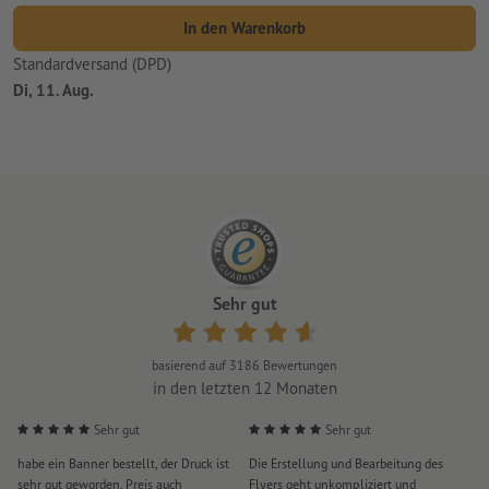
In den Warenkorb
Standardversand (DPD)
Di, 11. Aug.
Sehr gut
basierend auf
3186
Bewertungen
in den letzten 12 Monaten
Sehr gut
Sehr gut
habe ein Banner bestellt, der Druck ist
Die Erstellung und Bearbeitung des
S
sehr gut geworden. Preis auch
Flyers geht unkompliziert und
u