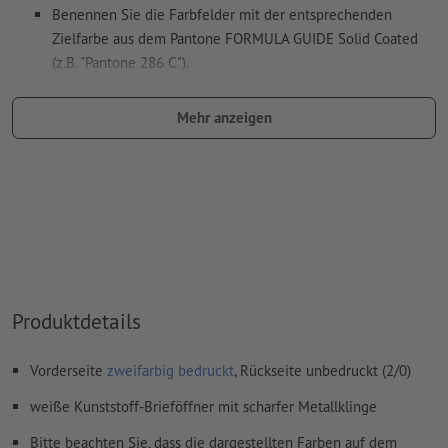
Benennen Sie die Farbfelder mit der entsprechenden
Zielfarbe aus dem Pantone FORMULA GUIDE Solid Coated
(z.B. "Pantone 286 C").
Es sind keine Metallic- und Neonfarben möglich.
Mehr anzeigen
Gold (Pantone 871 C) und Silber (Pantone 877 C) sind als
Druckfarben möglich. Bitte benennen Sie dafür die in Ihren
Druckdaten angelegte Volltonfarbe in „gold“ oder „silver“.
das Trägermaterial kann beim
Druck mit weißer Farbe
durchscheinen
Das druckfertige PDF darf nur Vektoren enthalten; JPEG-
oder TIFF- Bilder und -Vorlagen sind nicht geeignet
Produktdetails
Weitere Informationen und Tipps zu
Vektordaten
finden Sie
in unserem Hilfecenter.
Vorderseite
zweifarbig bedruckt
, Rückseite unbedruckt (2/0)
Rechtschreib- und Satzfehler
werden von uns nicht geprüft
weiße Kunststoff-Brieföffner mit scharfer Metallklinge
Bitte beachten Sie, dass die dargestellten Farben auf dem