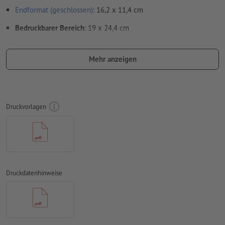
Endformat (geschlossen)
: 16,2 x 11,4 cm
Bedruckbarer Bereich
: 19 x 24,4 cm
Auflösung:
300 dpi
Mehr anzeigen
umlaufend 2 mm
Beschnitt
anlegen, wichtige Informationen
mit mind. 10 mm Abstand zum Endformat
Schriften
müssen vollständig eingebettet oder in Kurven
konvertiert werden
Druckvorlagen
Farbmodus:
CMYK, FOGRA52 (PSO Uncoated v3 FOGRA52) für
ungestrichene Papiere
Rechtschreib- und Satzfehler
werden von uns nicht geprüft
Überdruckeneinstellungen
werden von uns nicht geprüft
Druckdatenhinweise
Kommentare
werden gelöscht und nicht gedruckt
Inhalte von
Formularfeldern
werden mitgedruckt