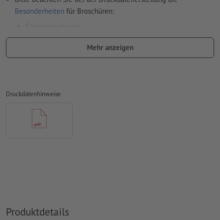
Besonderheiten
für Broschüren:
Seitenanordnung:
wir übernehmen für Sie das Ausschießen des Innenteils,
Mehr anzeigen
also die Anordnung und Positionierung der Seiten auf
dem Druckbogen
dafür benötigen wir eine PDF-Datei mit fortlaufenden
Druckdatenhinweise
Einzelseiten
wenn Sie im Layoutprogramm mit Doppelseiten
arbeiten, exportieren Sie diese bitte anschließend als
fortlaufende Einzelseiten
Veredelung
Umschlag: Bitte beachten Sie unsere Vorgaben
bei der Druckdatenerstellung
Sonderfarben
sollten als separate Farbfelder (z. B. HKS42) in
der Druckdatendatei angelegt sein
Produktdetails
Hinweis: Ein 32-seitiger Innenteil entspricht 16 Blatt (mit