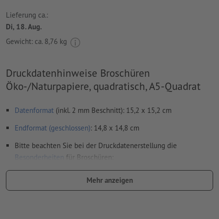
Lieferung ca.:
Di, 18. Aug.
Gewicht: ca.
8,76 kg
Druckdatenhinweise Broschüren
Öko-/Naturpapiere, quadratisch, A5-Quadrat
Datenformat
(inkl. 2 mm Beschnitt): 15,2 x 15,2 cm
Endformat (geschlossen)
: 14,8 x 14,8 cm
Bitte beachten Sie bei der Druckdatenerstellung die
Besonderheiten
für Broschüren:
Seitenanordnung:
Mehr anzeigen
wir übernehmen für Sie das Ausschießen des Innenteils,
also die Anordnung und Positionierung der Seiten auf
dem Druckbogen