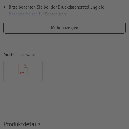
Bitte beachten Sie bei der Druckdatenerstellung die
Besonderheiten
für Broschüren:
Seitenanordnung:
Mehr anzeigen
wir übernehmen für Sie das Ausschießen des Innenteils,
also die Anordnung und Positionierung der Seiten auf
dem Druckbogen
Druckdatenhinweise
dafür benötigen wir eine PDF-Datei mit fortlaufenden
Einzelseiten
wenn Sie im Layoutprogramm mit Doppelseiten
arbeiten, exportieren Sie diese bitte anschließend als
fortlaufende Einzelseiten
Veredelung
Umschlag: Bitte beachten Sie unsere Vorgaben
bei der Druckdatenerstellung
Sonderfarben
sollten als separate Farbfelder (z. B. HKS42) in
der Druckdatendatei angelegt sein
Produktdetails