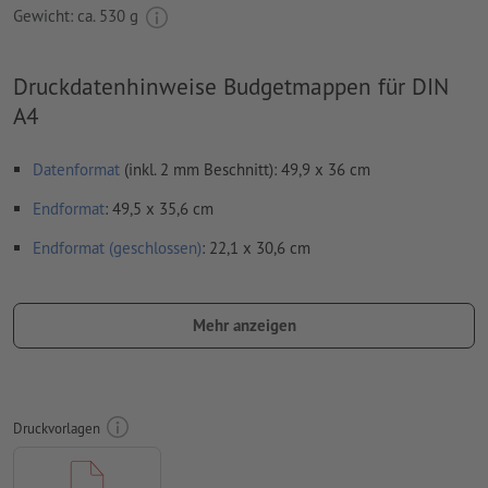
Gewicht: ca.
530 g
Druckdatenhinweise Budgetmappen für DIN
A4
Datenformat
(inkl. 2 mm Beschnitt): 49,9 x 36 cm
Endformat
: 49,5 x 35,6 cm
Endformat (geschlossen)
: 22,1 x 30,6 cm
Besonderheiten bei der Druckdatenerstellung:
Bitte entfernen Sie die Stanzkontur aus der
Mehr anzeigen
Downloadvorlage, bevor Sie Ihre Druckdaten generieren.
Bitte verdeutlichen Sie uns den Stand der Stanzkontur
anhand einer zweiten Datei (Ansichtsdatei).
Druckvorlagen
Bei
partiellen Veredelungen
wie UV-Lack oder Relieflack
muss ein separates Farbfeld mit der geforderten