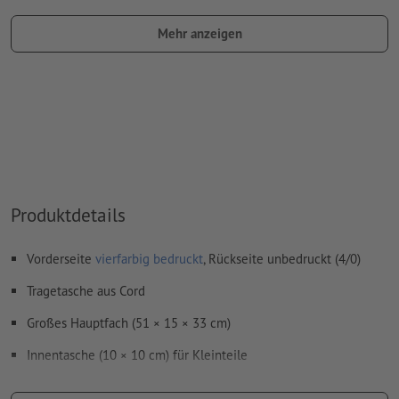
Auflösung:
300 dpi
Mehr anzeigen
Schriften
müssen vollständig eingebettet oder in Kurven
konvertiert werden
Farbmodus:
CMYK, FOGRA52 (PSO Uncoated v3 FOGRA52)
Rechtschreib- und Satzfehler
werden von uns nicht geprüft
Überdruckeneinstellungen
werden von uns nicht geprüft
Kommentare
werden gelöscht und nicht gedruckt
Produktdetails
Inhalte von
Formularfeldern
werden mitgedruckt
Vorderseite
vierfarbig bedruckt
, Rückseite unbedruckt (4/0)
Wie lege ich Druckdaten richtig an?
Tragetasche aus Cord
Großes Hauptfach (51 × 15 × 33 cm)
Innentasche (10 × 10 cm) für Kleinteile
Lange Tragehenkel (2,5 × 60 cm)