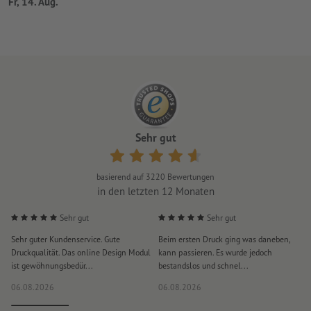
Fr, 14. Aug.
Sehr gut
basierend auf
3220
Bewertungen
in den letzten 12 Monaten
Sehr gut
Sehr gut
Sehr guter Kundenservice. Gute
Beim ersten Druck ging was daneben,
M
Druckqualität. Das online Design Modul
kann passieren. Es wurde jedoch
P
ist gewöhnungsbedür...
bestandslos und schnel...
a
06.08.2026
06.08.2026
0