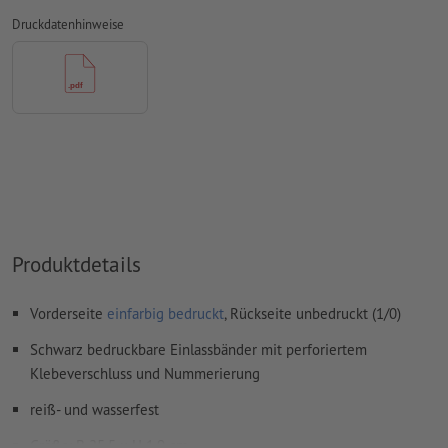
Kommentare
werden gelöscht und nicht gedruckt
Druckdatenhinweise
Inhalte von
Formularfeldern
werden mitgedruckt
verwenden Sie keine Effekte wie Schatten, Verläufe, Raster,
Transparenzen usw.
Wie lege ich Druckdaten richtig an?
Produktdetails
Vorderseite
einfarbig bedruckt
, Rückseite unbedruckt (1/0)
Schwarz bedruckbare Einlassbänder mit perforiertem
Klebeverschluss und Nummerierung
reiß- und wasserfest
Größe: B 25,5 x H 1,9 cm