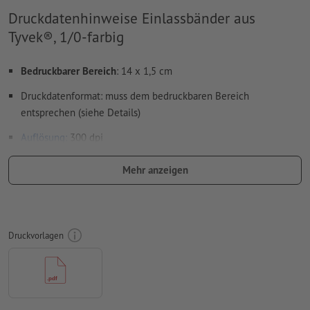
Druckdatenhinweise Einlassbänder aus
Tyvek®, 1/0-farbig
Bedruckbarer Bereich
: 14 x 1,5 cm
Druckdatenformat: muss dem bedruckbaren Bereich
entsprechen (siehe Details)
Auflösung:
300 dpi
Beschnitt
und Schnittmarken sind nicht nötig
Mehr anzeigen
Schriften
müssen vollständig eingebettet oder in Kurven
konvertiert werden
Farbmodus:
CMYK, FOGRA52 (PSO Uncoated v3 FOGRA52) für
Druckvorlagen
ungestrichene Papiere
Rechtschreib- und Satzfehler
werden von uns nicht geprüft
Überdruckeneinstellungen
werden von uns nicht geprüft