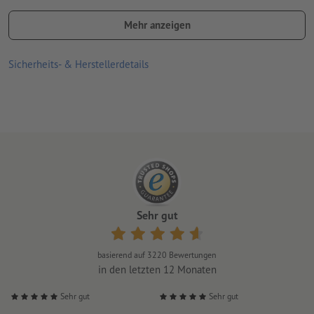
je zehn Bänder pro Blatt, einzeln abtrennbar
Mehr anzeigen
Verschluss: perforierte Klebefläche, die das Einstellen
Sicherheits- & Herstellerdetails
individueller Größen ermöglicht und die Weitergabe der Bänder
verhindert
Nummerierung: fortlaufend, einmal auf perforiertem Verschluss
Leichte Farbabweichungen sind möglich
Sehr gut
basierend auf
3220
Bewertungen
in den letzten 12 Monaten
Sehr gut
Sehr gut