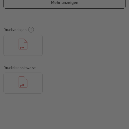
Mehr anzeigen
Positionen der Nummerierung und Perforation frei wählbar
Ausrichtung der Nummerierung und Perforation horizontal
oder vertikal.
Druckvorlagen
Nummerierungsfeld mind. 24 x 6 mm. Schriftgröße der
Nummerierung: 12pt. Schriftfarbe: schwarz.
Die Nummerierung ist nur einseitig möglich
Abstand der Nummerierung zum Rand mind. 5 mm
Druckdatenhinweise
Die Druckdaten können entweder im Hoch- oder im
Querformat erstellt werden. Passen Sie Ihre Druckdaten
entsprechend an.
Auflösung:
300 dpi
umlaufend 2 mm
Beschnitt
anlegen, wichtige Informationen
mit mind. 4 mm Abstand zum Endformat
Schriften
müssen vollständig eingebettet oder in Kurven