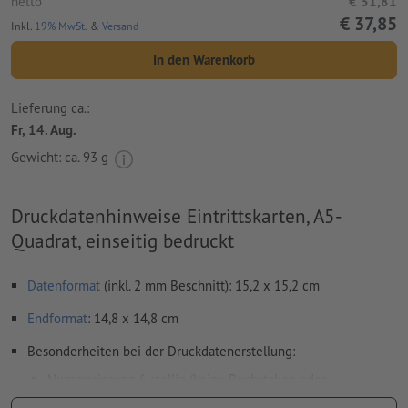
netto
€ 31,81
€ 37,85
Inkl.
19% MwSt.
&
Versand
In den Warenkorb
Lieferung ca.:
Fr, 14. Aug.
Gewicht: ca.
93 g
Druckdatenhinweise Eintrittskarten, A5-
Quadrat, einseitig bedruckt
Datenformat
(inkl. 2 mm Beschnitt): 15,2 x 15,2 cm
Endformat
: 14,8 x 14,8 cm
Besonderheiten bei der Druckdatenerstellung:
Nummerierung 6-stellig (keine Buchstaben oder
Sonderzeichen) und/oder Perforation (auch mehrfach)