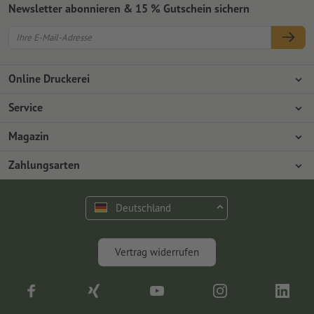
Newsletter abonnieren & 15 % Gutschein sichern
Online Druckerei
Über Onlineprinters
Service
Presse
Zahlungsarten
Magazin
Jobs & Karriere
Versand
Design
Zahlungsarten
Umweltschutz
Reklamation
Marketing
Vorkasse
Rechnung
Kontakt
Deutschland
op.premium
Druck & Insights
FAQ
Digitales
Vertrag widerrufen
Fotografie