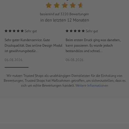
basierend auf
3220
Bewertungen
in den letzten 12 Monaten
Sehr gut
Sehr gut
Sehr guter Kundenservice. Gute
Beim ersten Druck ging was daneben,
M
Druckqualität. Das online Design Modul
kann passieren. Es wurde jedoch
P
ist gewöhnungsbedür...
bestandslos und schnel...
a
06.08.2026
06.08.2026
0
Wir nutzen Trusted Shops als unabhängigen Dienstleister für die Einholung von
Bewertungen. Trusted Shops hat Maßnahmen getroffen, um sicherzustellen, dass es
sich um echte Bewertungen handelt.
Weitere Informationen