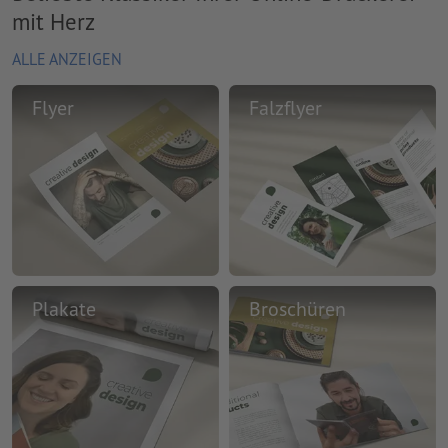
mit Herz
ALLE ANZEIGEN
Flyer
Falzflyer
Plakate
Broschüren