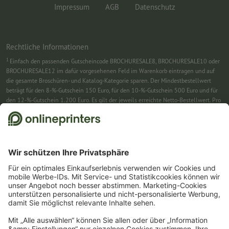
Impressum
AGB
Datenschutz
Rechtliche Informationen
1
Einfach den passenden Gutscheincode BROCHURESALE8, BROCHURESALE10 oder
BROCHURESALE12 im dafür vorgesehenen Feld im Warenkorb eintragen und auf
die gesamte Broschüren- und Katalog-Kategorie sparen. Der Mindestbestellwert
beträgt für den 8-%-Gutschein 150 Euro, für den 10-%-Gutschein 500 Euro und für
den 12-%-Gutschein 1.200 Euro. Es gilt der jeweils erreichte Netto-Bestellwert. Pro
Bestellung ist nur ein Gutscheincode einlösbar. Mehrfach einlösbar. Keine
Barauszahlung. Nicht mit weiteren Aktionen kombinierbar. Die Aktion gilt bis
einschließlich 31.8.2026.
2
Sie erhalten zunächst eine E-Mail, in der Sie die Anmeldung zum Newsletter durch
einen Klick bestätigen. Erst dann senden wir Ihnen den Rabattcode und künftig
unseren Newsletter zu. Natürlich können Sie sich jederzeit swieder abmelden.
Maximale Höhe des Rabatts: 150 € des Bestellwerts (netto). Einmalig einlösbar.
Kein Mindestbestellwert. Keine Barauszahlung. Nicht mit weiteren Aktionen oder
Gutscheincodes kombinierbar.
Der Gutschein ist nach Erhalt sechs Wochen gültig.
3
Einfach den Gutscheincode CALENDARS10-26 im dafür vorgesehenen Feld im
Warenkorb eintragen und auf ausgewählte Produkte sparen. Kein