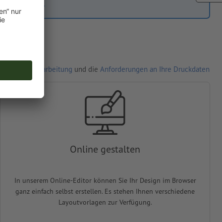
d im Checkout.
r Auftragsverarbeitung
und die
Anforderungen an Ihre Druckdaten
Online gestalten
In unserem Online-Editor können Sie Ihr Design im Browser
ganz einfach selbst erstellen. Es stehen Ihnen verschiedene
Layoutvorlagen zur Verfügung.