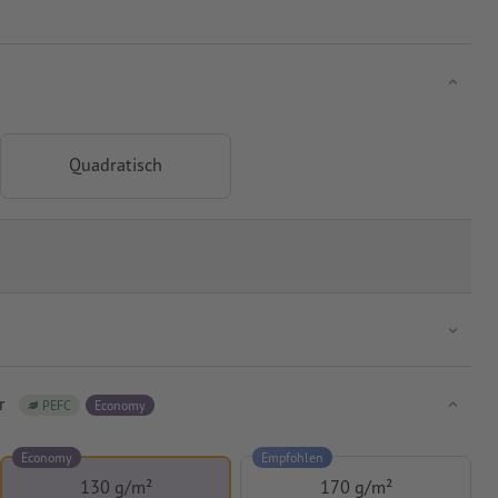
Quadratisch
r
PEFC
Economy
Economy
Empfohlen
130 g/m²
170 g/m²