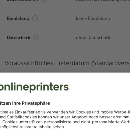
Bündelung
keine Bündelung
Datencheck
ohne Datencheck
Voraussichtliches Lieferdatum (Standardvers
Druckdatenabgabe bis Montag 12:00 Uhr
Fr, 14. Aug.
Mi, 12
kostenlos
€ 15