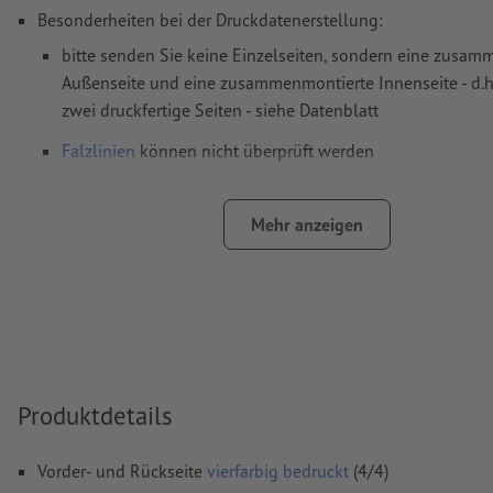
Besonderheiten bei der Druckdatenerstellung:
bitte senden Sie keine Einzelseiten, sondern eine zusa
Außenseite und eine zusammenmontierte Innenseite - d.h
zwei druckfertige Seiten - siehe Datenblatt
Falzlinien
können nicht überprüft werden
auf die
Laufrichtung
können wir leider nicht immer achte
Mehr anzeigen
damit das Motiv beim fertigen Druckprodukt nicht auf dem
sollte in den Druckdaten die
Leserichtung
berücksichtigt
Hinweis: Bei starken Farbwechsel an den Falzlinien kann 
ungewollten Farbrändern kommen, da sich das Layout d
Beschnitt etwas verschieben kann. Wir empfehlen an den 
übergreifende Farben oder Farbverläufe.
Produktdetails
Auflösung:
300 dpi
umlaufend 2 mm
Beschnitt
anlegen, wichtige Informationen 
Vorder- und Rückseite
vierfarbig bedruckt
(4/4)
mm Abstand zum Endformat