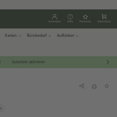
Anmelden
Hilfe
Merkliste
Warenkorb
Karten
Bürobedarf
Aufkleber
Gutschein aktivieren
Drucken
Teilen
Auf die
ls