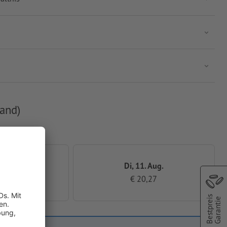
and)
. Aug.
Di, 11. Aug.
,31
€ 20,27
Bestpreis
Garantie