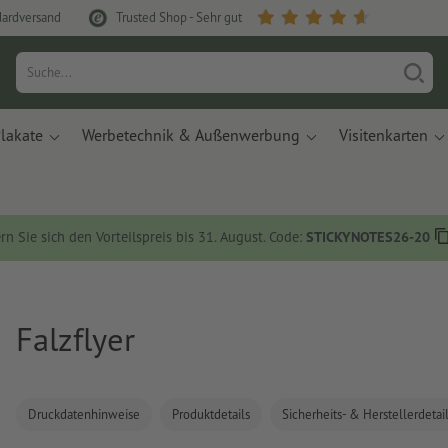
dardversand
Trusted Shop - Sehr gut
lakate
Werbetechnik & Außenwerbung
Visitenkarten
rn Sie sich den Vorteilspreis bis 31. August. Code:
STICKYNOTES26-20
Falzflyer
Druckdatenhinweise
Produktdetails
Sicherheits- & Herstellerdetai