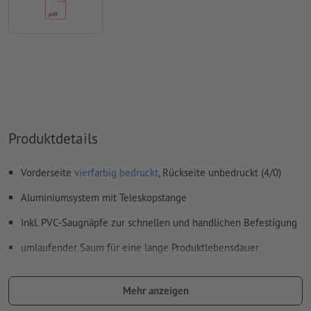
Produktdetails
Vorderseite
vierfarbig bedruckt
, Rückseite unbedruckt (4/0)
Aluminiumsystem mit Teleskopstange
Inkl. PVC-Saugnäpfe zur schnellen und handlichen Befestigung
umlaufender Saum für eine lange Produktlebensdauer
durch Thermofixierung wird Ihre Flagge besonders
widerstandsfähig, außerdem abwaschbar und bügelfest
Mehr anzeigen