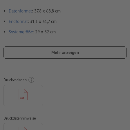
Datenformat
:
37,8 x 68,8 cm
Endformat
: 31,1 x 61,7 cm
Systemgröße
: 29 x 82 cm
Auflösung:
150 dpi
Mehr anzeigen
Schriften
müssen vollständig eingebettet oder in Kurven
konvertiert werden
Farbmodus:
CMYK, FOGRA51 (PSO Coated v3)
Druckvorlagen
Rechtschreib- und Satzfehler
werden von uns nicht geprüft
Überdruckeneinstellungen
werden von uns nicht geprüft
Kommentare
werden gelöscht und nicht gedruckt
Inhalte von
Formularfeldern
werden mitgedruckt
Druckdatenhinweise
Wie lege ich Druckdaten richtig an?