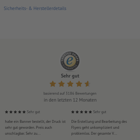
äußerst schwer entflammbar und im Ernstfall selbstlöschend
Sicherheits- & Herstellerdetails
(Brandschutzklasse B1)
Hinweis: Das Material ist leicht lichtdurchlässig.
zur Verwendung im Innenbereich geeignet
Druckart: Sublimation
Sehr gut
basierend auf
3186
Bewertungen
in den letzten 12 Monaten
Sehr gut
Sehr gut
habe ein Banner bestellt, der Druck ist
Die Erstellung und Bearbeitung des
S
sehr gut geworden. Preis auch
Flyers geht unkompliziert und
u
unschlagbar. Sehr zu...
problemlos. Der gesamte V...
l