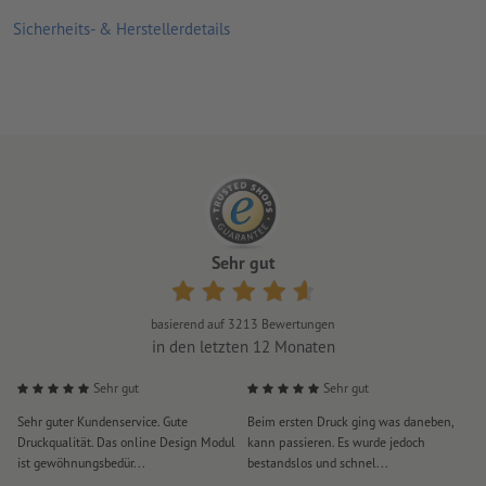
Sicherheits- & Herstellerdetails
zur Verwendung im Innenbereich geeignet
Druckart: Sublimation
Sehr gut
basierend auf
3213
Bewertungen
in den letzten 12 Monaten
Sehr gut
Sehr gut
Sehr guter Kundenservice. Gute
Beim ersten Druck ging was daneben,
M
Druckqualität. Das online Design Modul
kann passieren. Es wurde jedoch
P
ist gewöhnungsbedür...
bestandslos und schnel...
a