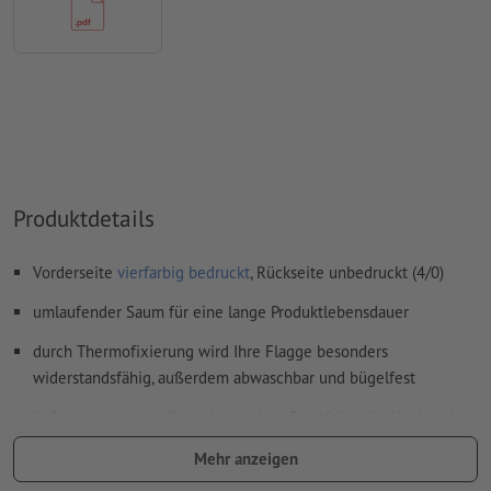
Produktdetails
Vorderseite
vierfarbig bedruckt
, Rückseite unbedruckt (4/0)
umlaufender Saum für eine lange Produktlebensdauer
durch Thermofixierung wird Ihre Flagge besonders
widerstandsfähig, außerdem abwaschbar und bügelfest
äußerst schwer entflammbar und im Ernstfall selbstlöschend
(Brandschutzklasse B1)
Mehr anzeigen
Hinweis: Das Material ist leicht lichtdurchlässig.