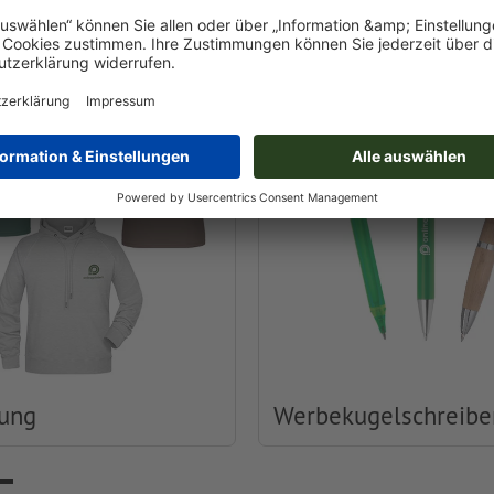
Druckerei
dung
Werbekugelschreibe