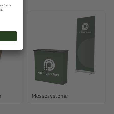
r
Messesysteme