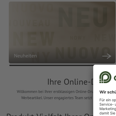
Neuheiten
Ihre Online-Drucke
Willkommen bei Ihrer erstklassigen Online-Druckerei! Wir bi
Werbeartikel. Unser engagiertes Team setzt Ihre individ