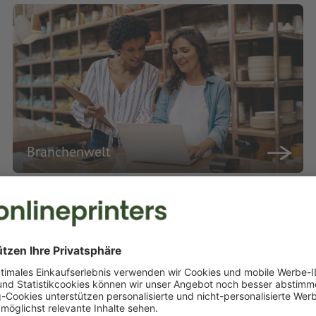
Branchenwelt
rei für begeisternde Marketing
eten Ihnen eine umfangreiche Auswahl an Druckprodukten in bester Qual
uellen Druckwünsche professionell und termingerecht um. Profitieren S