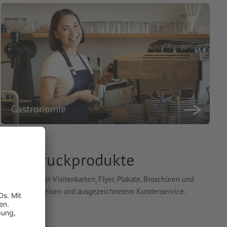
Gastronomie
- und Druckprodukte
ität, darunter Visitenkarten, Flyer, Plakate, Broschüren und
ie von fairen Preisen und ausgezeichnetem Kundenservice.