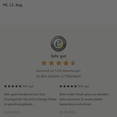
Mi, 12. Aug.
Sehr gut
basierend auf
3206
Bewertungen
in den letzten 12 Monaten
Sehr gut
Sehr gut
Sehr guter Kundenservice. Gute
Beim ersten Druck ging was daneben,
M
Druckqualität. Das online Design Modul
kann passieren. Es wurde jedoch
P
ist gewöhnungsbedür...
bestandslos und schnel...
a
06.08.2026
06.08.2026
0