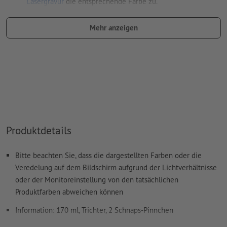
Lasergravur
die entsprechende Farbe zu.
Benennung des Farbfelds: "Laser"
Mehr anzeigen
Farbtyp: Vollton
Farbwert: frei wählbar
Hinweis: diese "Farbe" dient lediglich Produktionszwecken,
es ist keine farbliche Gravur
Das druckfertige PDF darf nur Vektoren enthalten; JPEG-
oder TIFF- Bilder und -Vorlagen sind nicht geeignet
Produktdetails
Weitere Informationen und Tipps zu
Vektordaten
finden Sie
in unserem Hilfecenter.
Bitte beachten Sie, dass die dargestellten Farben oder die
Rechtschreib- und Satzfehler
werden von uns nicht geprüft
Veredelung auf dem Bildschirm aufgrund der Lichtverhältnisse
oder der Monitoreinstellung von den tatsächlichen
Wie lege ich Druckdaten richtig an?
Produktfarben abweichen können
Information: 170 ml, Trichter, 2 Schnaps-Pinnchen