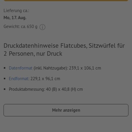
Lieferung ca.:
Mo, 17. Aug.
Gewicht: ca.
650 g
Druckdatenhinweise Flatcubes, Sitzwürfel für
2 Personen, nur Druck
Datenformat
(inkl. Nahtzugabe): 239,1 x 106,1 cm
Endformat
: 229,1 x 96,1 cm
Produktabmessung: 40 (B) x 40,8 (H) cm
Auflösung:
300 dpi
Mehr anzeigen
Schriften
müssen vollständig eingebettet oder in Kurven
konvertiert werden
Farbmodus:
CMYK, FOGRA51 (PSO Coated v3) für gestrichene