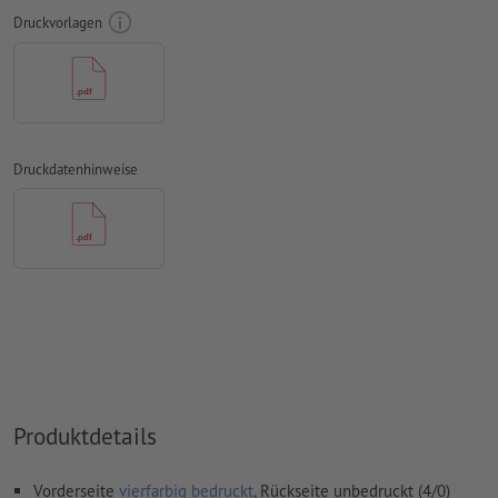
Papiere, FOGRA52 (PSO Uncoated v3 FOGRA52) für
Druckvorlagen
ungestrichene Papiere
Rechtschreib- und Satzfehler
werden von uns nicht geprüft
Überdruckeneinstellungen
werden von uns nicht geprüft
Kommentare
werden gelöscht und nicht gedruckt
Druckdatenhinweise
Inhalte von
Formularfeldern
werden mitgedruckt
Wie lege ich Druckdaten richtig an?
Produktdetails
Vorderseite
vierfarbig bedruckt
, Rückseite unbedruckt (4/0)