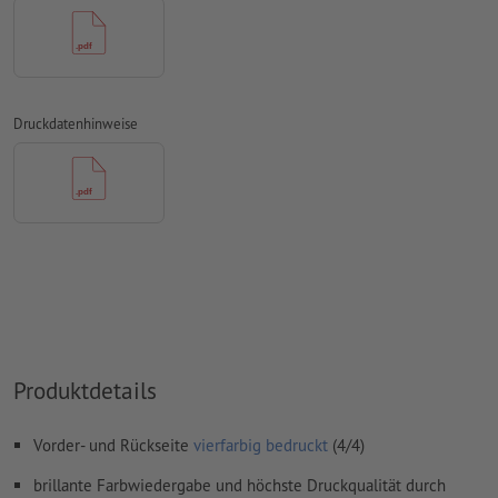
Schriften
müssen vollständig eingebettet oder in Kurven
konvertiert werden
Farbmodus:
CMYK, FOGRA51 (PSO Coated v3) für gestrichene
Papiere, FOGRA52 (PSO Uncoated v3 FOGRA52) für
Druckdatenhinweise
ungestrichene Papiere
Rechtschreib- und Satzfehler
werden von uns nicht geprüft
Überdruckeneinstellungen
werden von uns nicht geprüft
Kommentare
werden gelöscht und nicht gedruckt
Inhalte von
Formularfeldern
werden mitgedruckt
Wie lege ich Druckdaten richtig an?
Produktdetails
Vorder- und Rückseite
vierfarbig bedruckt
(4/4)
brillante Farbwiedergabe und höchste Druckqualität durch