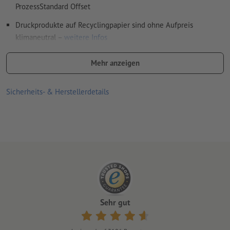
ProzessStandard Offset
Druckprodukte auf Recyclingpapier sind ohne Aufpreis
klimaneutral –
weitere Infos
je höher die Grammatur, desto höher ist die Festigkeit und die
Mehr anzeigen
Lichtdeckkraft des Papiers
für Flyer mit dem gewissen Etwas – Entdecken Sie unsere
Flyer
Sicherheits- & Herstellerdetails
mit Veredelung
Wie gestalten Sie Ihre Flyer, um sie zum Eyecatcher zu
machen? Lesen Sie
hier
mehr dazu.
Sehr gut