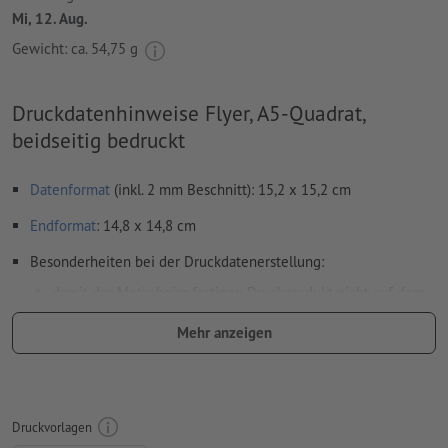
Mi, 12. Aug.
Gewicht: ca.
54,75 g
Druckdatenhinweise Flyer, A5-Quadrat,
beidseitig bedruckt
Datenformat
(inkl. 2 mm Beschnitt): 15,2 x 15,2 cm
Endformat
: 14,8 x 14,8 cm
Besonderheiten bei der Druckdatenerstellung:
damit das Motiv beim fertigen Druckprodukt nicht auf dem
Kopf steht, sollte in den Druckdaten die
Leserichtung
Mehr anzeigen
berücksichtigt werden
Auflösung:
300 dpi
umlaufend 2 mm
Beschnitt
anlegen, wichtige Informationen
Druckvorlagen
mit mind. 4 mm Abstand zum Endformat