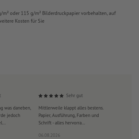
0 g/m² oder 115 g/m² Bilderdruckpapier vorbehalten, auf
eitere Kosten für Sie
t
Sehr gut
ng was daneben,
Mittlerweile klappt alles bestens.
Es war su
rde jedoch
Papier, Ausführung, Farben und
erreicht 
...
Schrift - alles hervorra...
06.08.2026
06.08.20