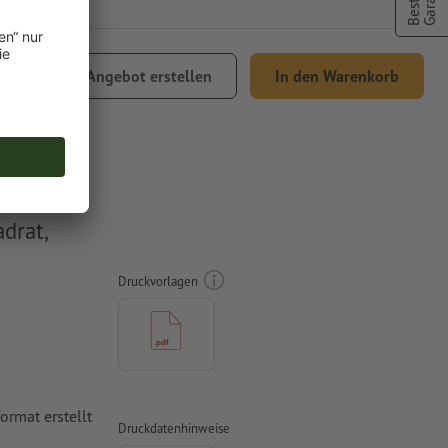
Angebot erstellen
In den Warenkorb
Versand
drat,
Druckvorlagen
rmat erstellt
Druckdatenhinweise