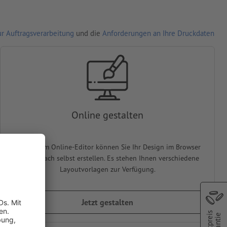
r Auftragsverarbeitung
und die
Anforderungen an Ihre Druckdaten
Online gestalten
In unserem Online-Editor können Sie Ihr Design im Browser
ganz einfach selbst erstellen. Es stehen Ihnen verschiedene
Layoutvorlagen zur Verfügung.
Jetzt gestalten
Bestpreis
Garantie