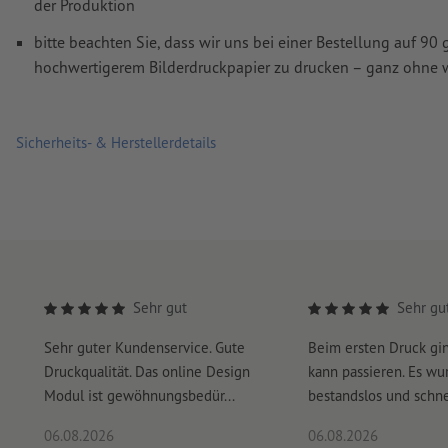
der Produktion
Wie lege ich Druckdaten richtig an?
bitte beachten Sie, dass wir uns bei einer Bestellung auf 9
hochwertigerem Bilderdruckpapier zu drucken – ganz ohne w
Sicherheits- & Herstellerdetails
Sehr gut
Sehr gu
Sehr guter Kundenservice. Gute
Beim ersten Druck gi
Druckqualität. Das online Design
kann passieren. Es wu
Modul ist gewöhnungsbedür...
bestandslos und schnel
06.08.2026
06.08.2026