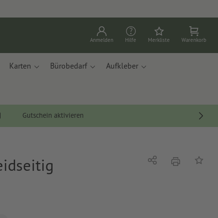
Anmelden
Hilfe
Merkliste
Warenkorb
Karten
Bürobedarf
Aufkleber
Gutschein aktivieren
eidseitig
Drucken
Teilen
Auf die