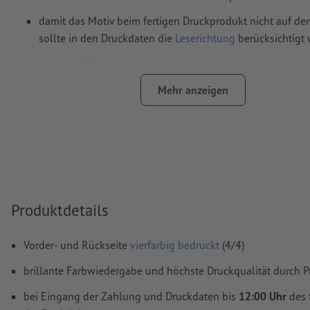
damit das Motiv beim fertigen Druckprodukt nicht auf dem
sollte in den Druckdaten die
Leserichtung
berücksichtigt
Auflösung:
300 dpi
umlaufend 2 mm
Beschnitt
anlegen, wichtige Informationen 
Mehr anzeigen
mm Abstand zum Endformat
Schriften
müssen vollständig eingebettet oder in Kurven kon
werden
Farbmodus:
CMYK, FOGRA51 (PSO Coated v3) für gestrichene
FOGRA52 (PSO Uncoated v3 FOGRA52) für ungestrichene Pa
Produktdetails
Rechtschreib- und Satzfehler
werden von uns nicht geprüft
Überdruckeneinstellungen
werden von uns nicht geprüft
Vorder- und Rückseite
vierfarbig bedruckt
(4/4)
Kommentare
werden gelöscht und nicht gedruckt
brillante Farbwiedergabe und höchste Druckqualität durch P
Inhalte von
Formularfeldern
werden mitgedruckt
bei Eingang der Zahlung und Druckdaten bis
12:00 Uhr
des 