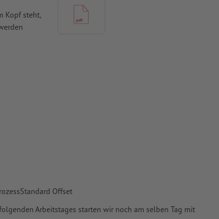
 Kopf steht,
 werden
mit mind. 4
vertiert
 Papiere,
piere
rozessStandard Offset
folgenden Arbeitstages starten wir noch am selben Tag mit