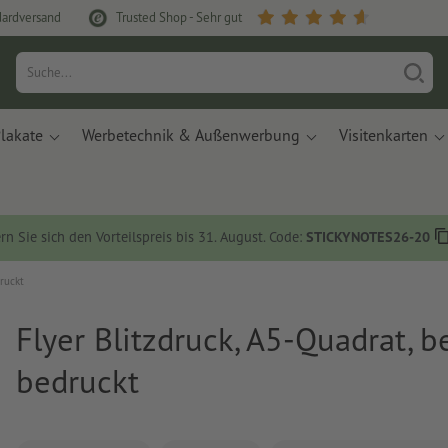
dardversand
Trusted Shop - Sehr gut
lakate
Werbetechnik & Außenwerbung
Visitenkarten
rn Sie sich den Vorteilspreis bis 31. August. Code:
STICKYNOTES26-20
druckt
Flyer Blitzdruck, A5-Quadrat, b
bedruckt