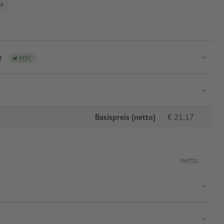
ls
r
PEFC
Basispreis (netto)
€
21,17
netto