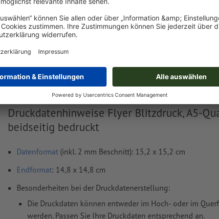
Lieferung ca.:
€ 45,07
€ 53,63
Di, 11. Aug.
netto
Inkl.
19% MwSt.
&
Gewicht: ca.
2,85 kg
Druckdatenhinweise Flyer Blitzdruck, A5-Qua
beidseitig bedruckt
Datenformat
(inkl. 2 mm Beschnitt): 15,2 x 15,2 cm
Endformat
: 14,8 x 14,8 cm
Besonderheiten bei der Druckdatenerstellung:
Die Druckdaten können entweder im Hoch- oder im Querfo
werden. Passen Sie Ihre Druckdaten entsprechend an.