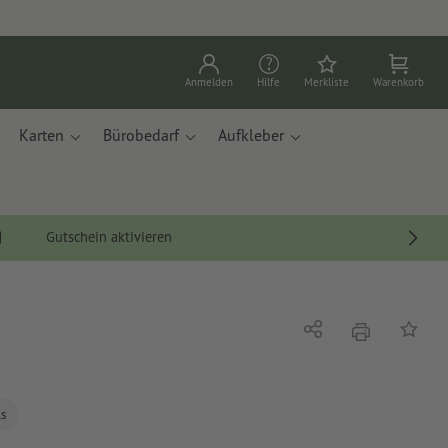
Anmelden
Hilfe
Merkliste
Warenkorb
Karten
Bürobedarf
Aufkleber
Gutschein aktivieren
Drucken
Teilen
Auf die
ls