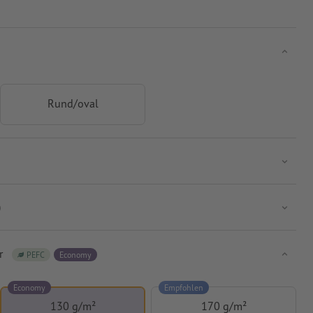
Rund/oval
)
r
PEFC
Economy
Economy
Empfohlen
130 g/m²
170 g/m²