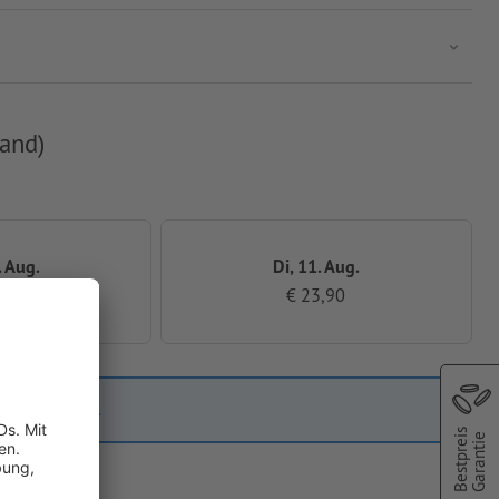
and)
. Aug.
Di, 11. Aug.
,90
€ 23,90
d im Checkout.
Bestpreis
Garantie