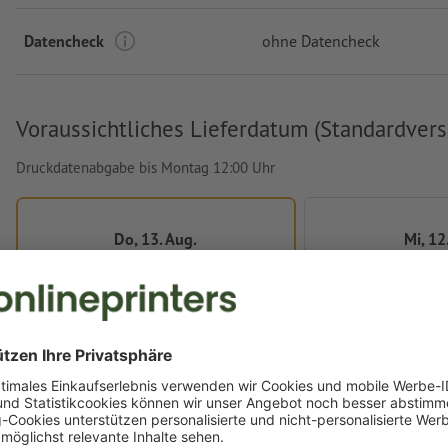
Datencheck
ohne Datencheck
Voraussichtliches Lieferdatum (Standardvers
Druckdatenabgabe bis Montag 12:00 Uhr
Do, 13. Aug.
Mi, 12
kostenlos
€ 8
Schnellere Lieferung gewünscht? Wählen Sie Expressversan