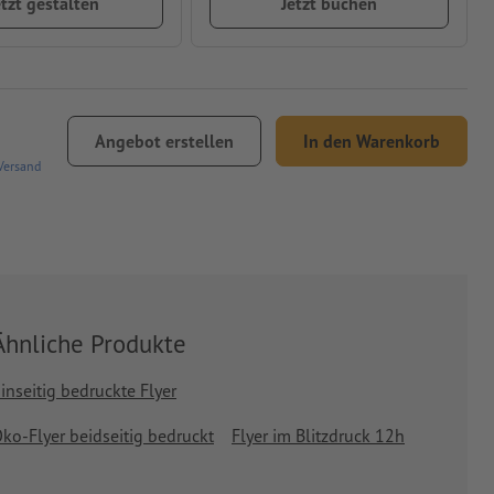
etzt gestalten
Jetzt buchen
Angebot erstellen
In den Warenkorb
Versand
Ähnliche Produkte
inseitig bedruckte Flyer
ko-Flyer beidseitig bedruckt
Flyer im Blitzdruck 12h