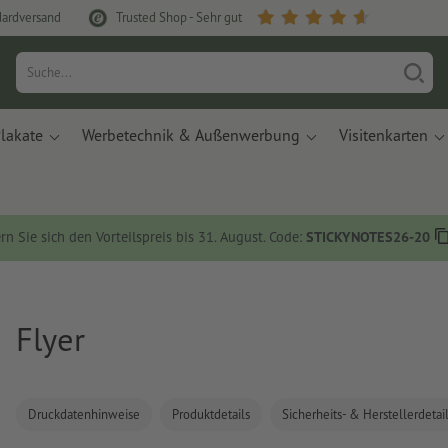
dardversand
Trusted Shop - Sehr gut
lakate
Werbetechnik & Außenwerbung
Visitenkarten
rn Sie sich den Vorteilspreis bis 31. August. Code:
STICKYNOTES26-20
Flyer
Druckdatenhinweise
Produktdetails
Sicherheits- & Herstellerdetai