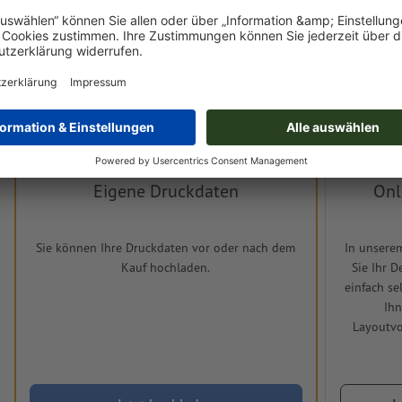
Druckdaten
Hinsichtlich der Druckdatenverarbeitung gelten die
Vereinbarung zu
Eigene Druckdaten
Onl
Sie können Ihre Druckdaten vor oder nach dem
In unsere
Kauf hochladen.
Sie Ihr 
einfach se
Ihn
Layoutvo