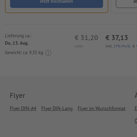
Jetzt hochladen
J
Lieferung ca.:
€ 31,20
€ 37,13
Do, 13. Aug.
netto
Inkl.
19% MwSt.
&
Gewicht: ca.
9,35 kg
Flyer
Flyer DIN-A4
Flyer DIN-Lang
Flyer im Wunschformat
E
Ö