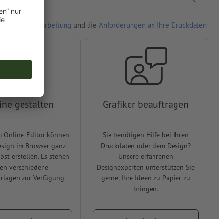
r Auftragsverarbeitung
und die
Anforderungen an Ihre Druckdaten
ine gestalten
Grafiker beauftragen
m Online-Editor können
Sie benötigen Hilfe bei Ihren
Design im Browser ganz
Druckdaten oder dem Design?
lbst erstellen. Es stehen
Unsere erfahrenen
en verschiedene
Designexperten unterstützen Sie
rlagen zur Verfügung.
gerne, Ihre Ideen zu Papier zu
bringen.