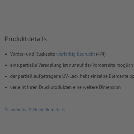
sollte in den Druckdaten die
Leserichtung
berücksichtigt
verwenden Sie eine Schriftgröße von mindestens 6 pt für
Ergebnis
Auflösung:
300 dpi
Produktdetails
umlaufend 2 mm
Beschnitt
anlegen, wichtige Informationen 
mm Abstand zum Endformat
Vorder- und Rückseite
vierfarbig bedruckt
(4/4)
Schriften
müssen vollständig eingebettet oder in Kurven kon
eine partielle Veredelung ist nur auf der Vorderseite möglich
werden
der partiell aufgetragene UV-Lack hebt einzelne Elemente op
Farbmodus:
CMYK, FOGRA51 (PSO Coated v3) für gestrichene
verleiht Ihren Druckprodukten eine weitere Dimension
Rechtschreib- und Satzfehler
werden von uns nicht geprüft
Kommentare
werden gelöscht und nicht gedruckt
Sicherheits- & Herstellerdetails
Inhalte von
Formularfeldern
werden mitgedruckt
Wie lege ich Druckdaten richtig an?