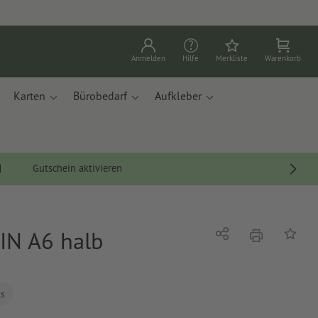
Anmelden
Hilfe
Merkliste
Warenkorb
Karten
Bürobedarf
Aufkleber
Gutschein aktivieren
DIN A6 halb
Drucken
Teilen
Auf die
ls