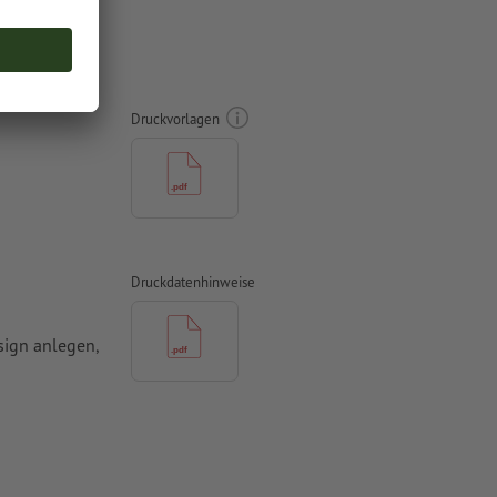
-Lack,
Druckvorlagen
Druckdatenhinweise
sign anlegen,
rmat erstellt
 Kopf steht,