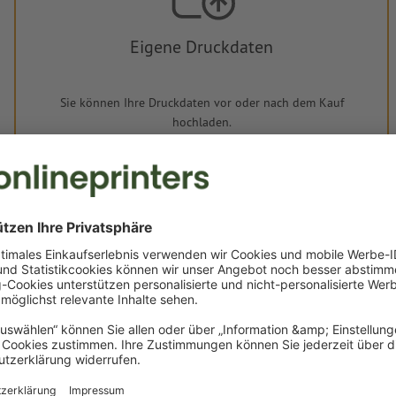
Eigene Druckdaten
Sie können Ihre Druckdaten vor oder nach dem Kauf
hochladen.
Jetzt hochladen
Lieferung ca.:
€ 14,56
€ 17,33
Di, 18. Aug.
netto
Inkl.
19% MwSt.
&
Gewicht: ca.
20 g