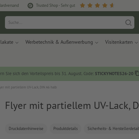
dardversand
Trusted Shop - Sehr gut
lakate
Werbetechnik & Außenwerbung
Visitenkarten
rn Sie sich den Vorteilspreis bis 31. August. Code:
STICKYNOTES26-20
yer mit partiellem UV-Lack, DIN A6 halb
Flyer mit partiellem UV-Lack, 
Druckdatenhinweise
Produktdetails
Sicherheits- & Herstellerdetai