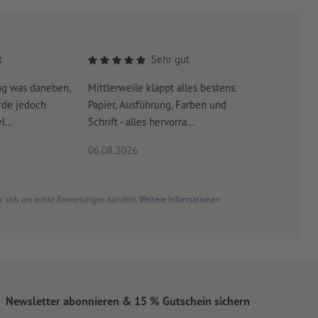
t
Sehr gut
ng was daneben,
Mittlerweile klappt alles bestens.
Es war su
rde jedoch
Papier, Ausführung, Farben und
erreicht 
...
Schrift - alles hervorra...
06.08.2026
06.08.20
es sich um echte Bewertungen handelt.
Weitere Informationen
Newsletter abonnieren & 15 % Gutschein sichern