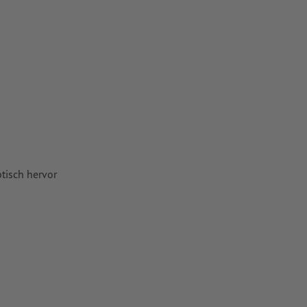
 werden
 ein optimales
mit mind. 4
vertiert
tisch hervor
 Papiere