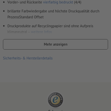
Vorder- und Rückseite
vierfarbig bedruckt
(4/4)
brillante Farbwiedergabe und höchste Druckqualität durch
ProzessStandard Offset
Druckprodukte auf Recyclingpapier sind ohne Aufpreis
klimaneutral –
weitere Infos
Formatempfehlungen:
Mehr anzeigen
DIN lang, DIN A5 und Postkartenformat DIN A6 für Auslagen,
da sie gut in der Hand liegen
Sicherheits- & Herstellerdetails
DIN A7 und DIN A8 bei Verteilaktionen, da sich die kleinen
Formate gut zum Einstecken eignen
DIN A4 für viele Informationen oder Fragen
ungewöhnliche Formen oder Größen, wie quadratische und
runde Flyer, als besonders auffällige Werbetechnik, um
Neugier zu erwecken
je höher die Grammatur, desto höher ist die Festigkeit und die