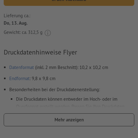
Lieferung ca.:
Do, 13. Aug.
Gewicht: ca.
312,5 g
Druckdatenhinweise Flyer
Datenformat
(inkl. 2 mm Beschnitt): 10,2 x 10,2 cm
Endformat
: 9,8 x 9,8 cm
Besonderheiten bei der Druckdatenerstellung:
Die Druckdaten können entweder im Hoch- oder im
Querformat erstellt werden. Passen Sie Ihre Druckdaten
entsprechend an.
Mehr anzeigen
damit das Motiv beim fertigen Druckprodukt nicht auf dem
Kopf steht, sollte in den Druckdaten die
Leserichtung