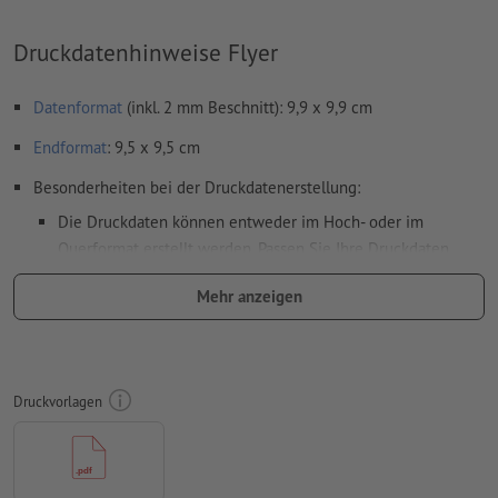
Druckdatenhinweise Flyer
Datenformat
(inkl. 2 mm Beschnitt): 9,9 x 9,9 cm
Endformat
: 9,5 x 9,5 cm
Besonderheiten bei der Druckdatenerstellung:
Die Druckdaten können entweder im Hoch- oder im
Querformat erstellt werden. Passen Sie Ihre Druckdaten
entsprechend an.
Mehr anzeigen
damit das Motiv beim fertigen Druckprodukt nicht auf dem
Kopf steht, sollte in den Druckdaten die
Leserichtung
berücksichtigt werden
Druckvorlagen
Auflösung:
300 dpi
umlaufend 2 mm
Beschnitt
anlegen, wichtige Informationen
mit mind. 4 mm Abstand zum Endformat