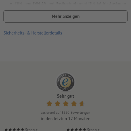
DIN lang, DIN A5 und Postkartenformat DIN A6 für Auslagen,
da sie gut in der Hand liegen
Mehr anzeigen
DIN A7 und DIN A8 bei Verteilaktionen, da sich die kleinen
Formate gut zum Einstecken eignen
Sicherheits- & Herstellerdetails
DIN A4 für viele Informationen oder Fragen
ungewöhnliche Formen oder Größen, wie quadratische und
runde Flyer, als besonders auffällige Werbetechnik, um
Neugier zu erwecken
je höher die Grammatur, desto höher ist die Festigkeit und die
Lichtdeckkraft des Papiers
Welches Papier ist das Richtige? Unser
Materialratgeber
hilft
Sehr gut
Ihnen weiter
entdecken Sie unsere
Flyer mit Veredelung
oder unsere
basierend auf
3220
Bewertungen
umweltfreundlichen Flyer
in den letzten 12 Monaten
Wie gestalten Sie Ihre Flyer, um sie zum Eyecatcher zu
Sehr gut
Sehr gut