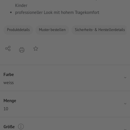
Kinder
professioneller Look mit hohem Tragekomfort
Produktdetails
Muster bestellen
Sicherheits- & Herstellerdetails
Teilen
Auf die Merkliste
Drucken
Farbe
weiss
Menge
10
Größe