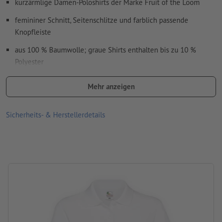
kurzärmlige Damen-Poloshirts der Marke Fruit of the Loom
femininer Schnitt, Seitenschlitze und farblich passende
Knopfleiste
aus 100 % Baumwolle; graue Shirts enthalten bis zu 10 %
Polyester
bestens geeignet als Berufskleidung
Mehr anzeigen
in verschiedenen Größen und Farben erhältlich
Sicherheits- & Herstellerdetails
nach Wahl Vorder- und/oder Rückseite mit unterschiedlichen
Motiven bedruckbar
Waschbar bei maximal 30 °C. Vor dem Waschen auf links drehen,
sodass der Druck innen liegt.
Grammatur: 180 g/m² (weiß: 170 g/m²)
Produktmarke: Fruit of the Loom
Verarbeitung: Siebdruck