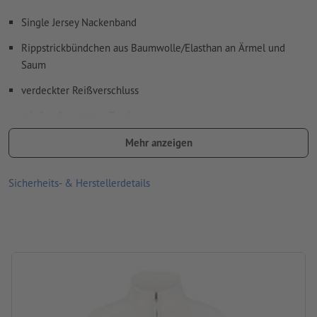
Single Jersey Nackenband
Rippstrickbündchen aus Baumwolle/Elasthan an Ärmel und
Saum
verdeckter Reißverschluss
mit 2 aufgesetzten Taschen
Grammatur: 260 g/m²
Mehr anzeigen
Material: Baumwolle, Polyester
Sicherheits- & Herstellerdetails
Produktmarke: Fruit of the Loom
Verarbeitung: Siebtransferdruck