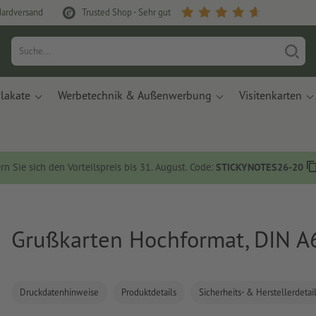
dardversand
Trusted Shop - Sehr gut
lakate
Werbetechnik & Außenwerbung
Visitenkarten
rn Sie sich den Vorteilspreis bis 31. August. Code:
STICKYNOTES26-20
Grußkarten Hochformat, DIN A
Druckdatenhinweise
Produktdetails
Sicherheits- & Herstellerdetai