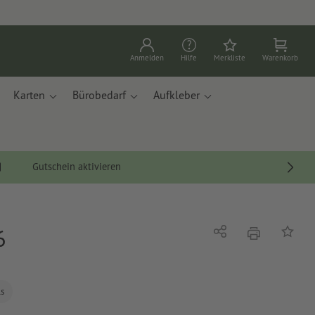
Anmelden
Hilfe
Merkliste
Warenkorb
Karten
Bürobedarf
Aufkleber
Gutschein aktivieren
6
Drucken
Teilen
Auf die
ls