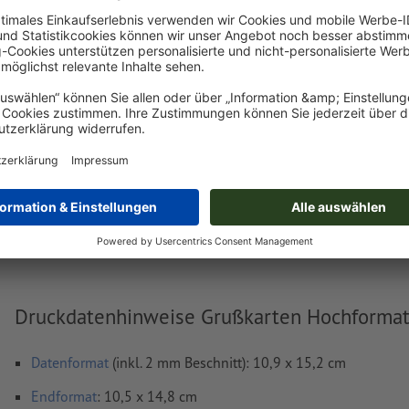
hochladen.
Jetzt hochladen
Lieferung ca.:
€ 14,94
€ 17,78
Do, 13. Aug.
netto
Inkl.
19% MwSt.
&
Gewicht: ca.
46,6 g
Druckdatenhinweise Grußkarten Hochformat
Datenformat
(inkl. 2 mm Beschnitt): 10,9 x 15,2 cm
Endformat
: 10,5 x 14,8 cm