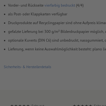
Kommentare
werden gelöscht und nicht gedruckt
Vorder- und Rückseite
vierfarbig bedruckt
(4/4)
Inhalte von
Formularfeldern
werden mitgedruckt
als Post- oder Klappkarten verfügbar
Druckprodukte auf Recyclingpapier sind ohne Aufpreis klima
Wie lege ich Druckdaten richtig an?
gefalzte Lieferung bei 300 g/m² Bilderdruckpapier möglich, 
optionale Kuverts (DIN C6) sind unbedruckt, nassgummiert, 
Lieferung, wenn keine Auswahlmöglichkeit besteht: plano lieg
Sicherheits- & Herstellerdetails
Sehr gut
Sehr gu