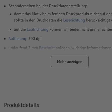
Besonderheiten bei der Druckdatenerstellung:
damit das Motiv beim fertigen Druckprodukt nicht auf dem
sollte in den Druckdaten die
Leserichtung
berücksichtigt
auf die
Laufrichtung
können wir leider nicht immer achte
Auflösung:
300 dpi
umlaufend 2 mm
Beschnitt
anlegen, wichtige Informationen 
mm Abstand zum Endformat
Mehr anzeigen
Schriften
müssen vollständig eingebettet oder in Kurven kon
werden
Farbmodus:
CMYK, FOGRA51 (PSO Coated v3) für gestrichene
FOGRA52 (PSO Uncoated v3 FOGRA52) für ungestrichene Pa
Rechtschreib- und Satzfehler
werden von uns nicht geprüft
Überdruckeneinstellungen
werden von uns nicht geprüft
Produktdetails