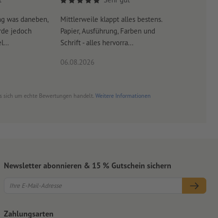
ng was daneben,
Mittlerweile klappt alles bestens.
Es war su
rde jedoch
Papier, Ausführung, Farben und
erreicht 
...
Schrift - alles hervorra...
06.08.2026
06.08.20
es sich um echte Bewertungen handelt.
Weitere Informationen
Newsletter abonnieren & 15 % Gutschein sichern
Zahlungsarten