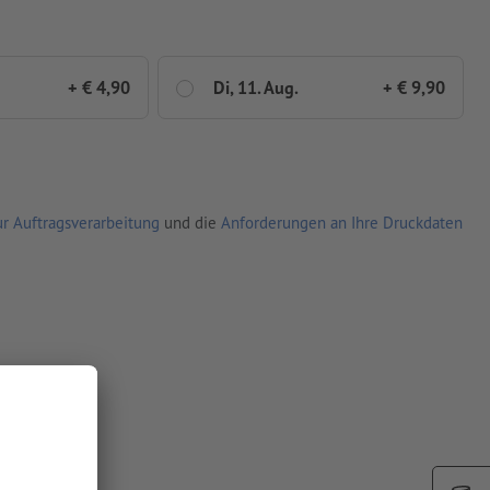
+ € 4,90
Di, 11. Aug.
+ € 9,90
r Auftragsverarbeitung
und die
Anforderungen an Ihre Druckdaten