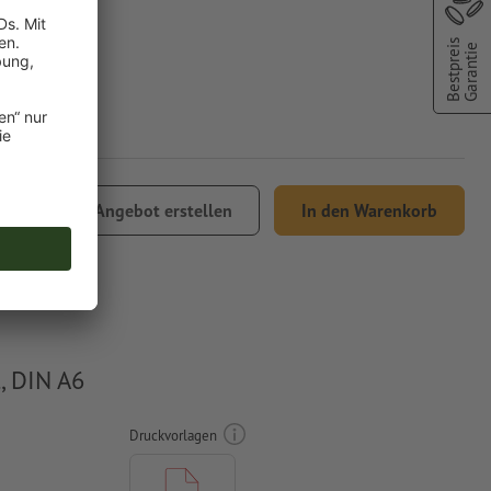
Bestpreis
Garantie
Angebot erstellen
In den Warenkorb
Versand
, DIN A6
Druckvorlagen