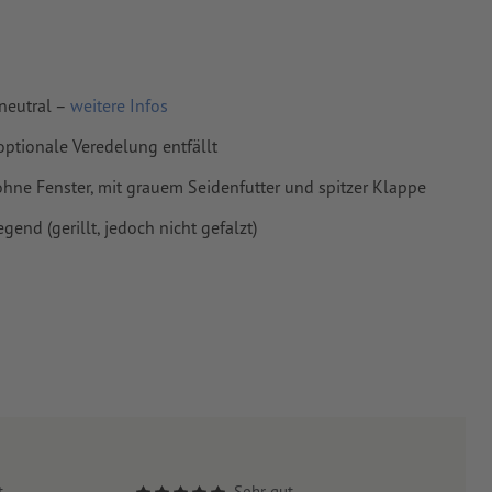
neutral –
weitere Infos
optionale Veredelung entfällt
ohne Fenster, mit grauem Seidenfutter und spitzer Klappe
end (gerillt, jedoch nicht gefalzt)
t
Sehr gut