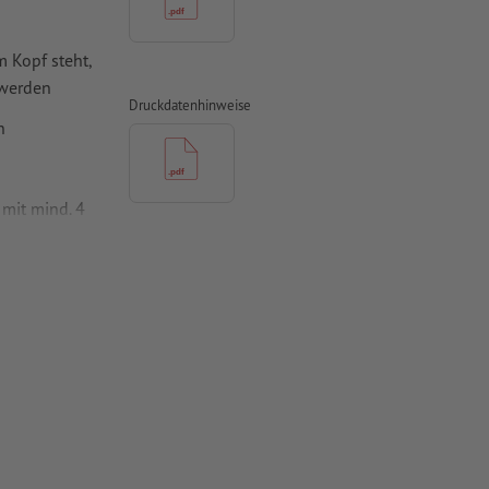
 Kopf steht,
 werden
Druckdatenhinweise
n
mit mind. 4
vertiert
 Papiere,
piere