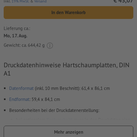
€ 43,07
Inkl.
19% MwSt.
&
Versand
In den Warenkorb
Lieferung ca.:
Mo, 17. Aug.
Gewicht: ca.
644,42 g
Druckdatenhinweise Hartschaumplatten, DIN
A1
Datenformat
(inkl. 10 mm Beschnitt): 61,4 x 86,1 cm
Endformat
: 59,4 x 84,1 cm
Besonderheiten bei der Druckdatenerstellung:
bei optionalem
Konturschnitt
muss in den Druckdaten eine
zusätzliche Schnittkontur angelegt werden
Mehr anzeigen