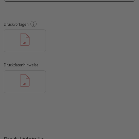
Auflösung:
150 dpi
umlaufend 10 mm
Beschnitt
anlegen, wichtige Informationen
mit mind. 4 mm Abstand zum Endformat
Druckvorlagen
Schriften
müssen vollständig eingebettet oder in Kurven
konvertiert werden
Farbmodus:
CMYK, FOGRA51 (PSO Coated v3) für gestrichene
Papiere
Druckdatenhinweise
Rechtschreib- und Satzfehler
werden von uns nicht geprüft
Überdruckeneinstellungen
werden von uns nicht geprüft
Kommentare
werden gelöscht und nicht gedruckt
Inhalte von
Formularfeldern
werden mitgedruckt
Wie lege ich Druckdaten richtig an?