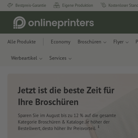
Bestpreis-Garantie
Eigene Produktion
Kostenloser Stan
Alle Produkte
Economy
Broschüren
Flyer
P
Werbeartikel
Services
Neue Notizbücher &
Planer für Ihren
Schreibtisch
Mit innovativen Materialien aus Apfelresten und
Ozeanplastik.