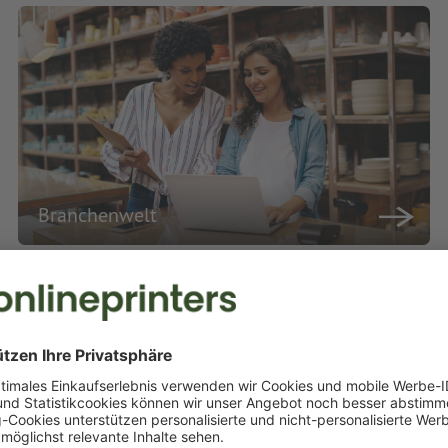
Branchenwelt
rei für begeisternde Marketing
eten Ihnen eine umfangreiche Auswahl an Druckprodukten in bester Qual
uellen Druckwünsche professionell und termingerecht um. Profitieren S