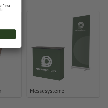
r
Messesysteme