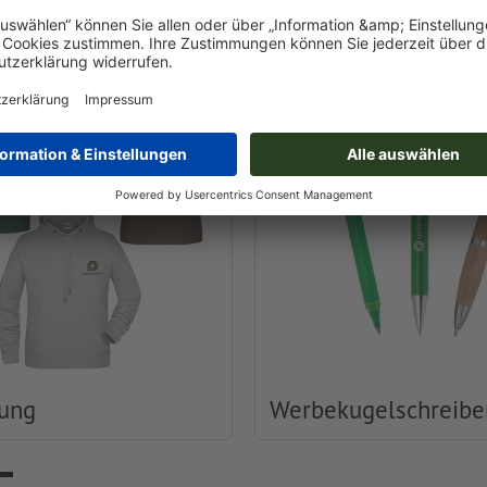
Druckerei
dung
Werbekugelschreibe