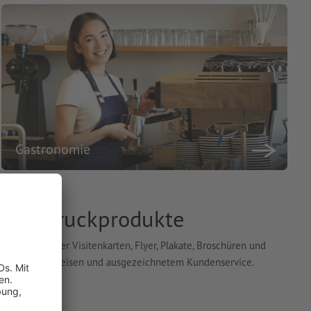
Gastronomie
- und Druckprodukte
ität, darunter Visitenkarten, Flyer, Plakate, Broschüren und
ie von fairen Preisen und ausgezeichnetem Kundenservice.