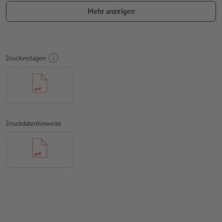
verwenden Sie keine Effekte wie Schatten, Verläufe, Raster,
Mehr anzeigen
Transparenzen usw.
Schriftgröße: mindestens 7 Pt, dünnste Linie der Schrift 0,2
mm
Druckvorlagen
Unser Tipp:
Verwenden Sie serifenlose Schriften wie Arial,
Verdana oder Helvetica für einen optimalen Abdruck
Abstand Motiv zum Endformat: mindestens 1 mm
Linienstärke: mindestens 1 Pt (0,4 mm)
Druckdatenhinweise
Auflösung:
600 dpi
Wie lege ich Druckdaten richtig an?