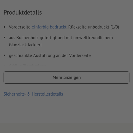
Produktdetails
Vorderseite
einfarbig bedruckt
, Rückseite unbedruckt (1/0)
aus Buchenholz gefertigt und mit umweltfreundlichem
Glanzlack lackiert
geschraubte Ausführung an der Vorderseite
Griff in Tropfenform
Die Stempel sind in verschiedensten Größen erhältlich, von
Mehr anzeigen
Rechteckig bis Rund
Sicherheits- & Herstellerdetails