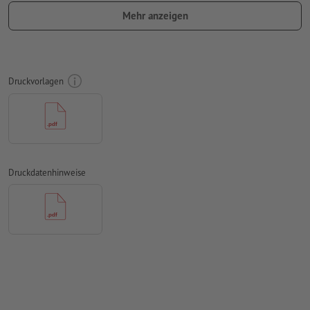
verwenden Sie keine Effekte wie Schatten, Verläufe, Raster,
Mehr anzeigen
Transparenzen usw.
Schriftgröße: mindestens 7 Pt, dünnste Linie der Schrift 0,2
mm
Druckvorlagen
Unser Tipp:
Verwenden Sie serifenlose Schriften wie Arial,
Verdana oder Helvetica für einen optimalen Abdruck
Abstand Motiv zum Endformat: mindestens 1 mm
Linienstärke: mindestens 1 Pt (0,4 mm)
Druckdatenhinweise
Auflösung:
600 dpi
Wie lege ich Druckdaten richtig an?