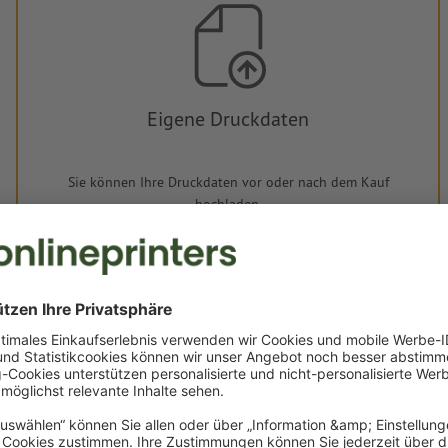
Eigene Druckdaten
Sie können Ihre Druckdaten vor oder nach dem Kauf
hochladen.
Jetzt hochladen
Lieferung ca.:
€ 31,05
€ 36,95
Fr, 14. Aug.
netto
Inkl.
19% MwSt.
&