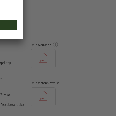
pelplatte
Druckvorlagen
gelegt
r,
Druckdatenhinweise
0,2 mm
, Verdana oder