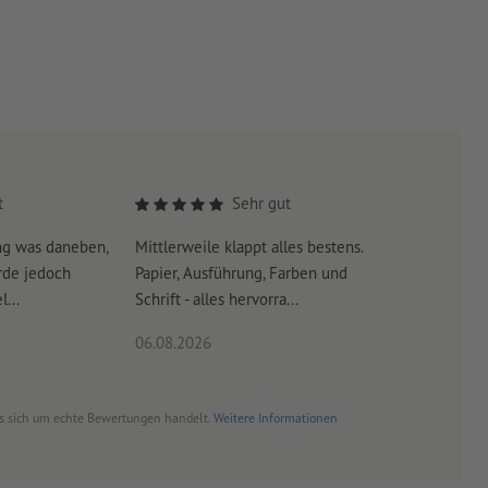
t
Sehr gut
ng was daneben,
Mittlerweile klappt alles bestens.
Es war su
rde jedoch
Papier, Ausführung, Farben und
erreicht 
...
Schrift - alles hervorra...
06.08.2026
06.08.20
es sich um echte Bewertungen handelt.
Weitere Informationen