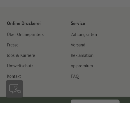
Online Druckerei
Service
Über Onlineprinters
Zahlungsarten
Presse
Versand
Jobs & Karriere
Reklamation
Umweltschutz
op.premium
Kontakt
FAQ
Deutschland
Vertrag widerrufen