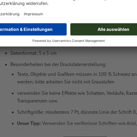
Gewicht: ca.
44,2 g
Druckdatenhinweise Holzstempel inkl. Stem
Datenformat: 5 x 5 cm
Besonderheiten bei der Druckdatenerstellung:
Texte, Objekte und Grafiken müssen in 100 % Schwarz an
werden; bitte arbeiten Sie nicht mit Graustufen
verwenden Sie keine Effekte wie Schatten, Verläufe, Raste
Transparenzen usw.
Schriftgröße: mindestens 7 Pt, dünnste Linie der Schrift 
Unser Tipp:
Verwenden Sie serifenlose Schriften wie Arial
Helvetica für einen optimalen Abdruck