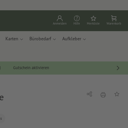
Anmelden
Hilfe
Merkliste
Warenkorb
Karten
Bürobedarf
Aufkleber
Gutschein aktivieren
e
Drucken
Teilen
Auf die
ls