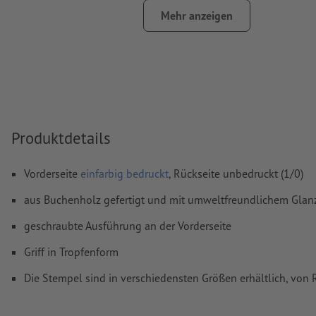
Abstand Motiv zum Endformat: mindestens 1 mm
Mehr anzeigen
Linienstärke: mindestens 1 Pt (0,4 mm)
Auflösung:
600 dpi
Wie lege ich Druckdaten richtig an?
Produktdetails
Vorderseite
einfarbig bedruckt
, Rückseite unbedruckt (1/0)
aus Buchenholz gefertigt und mit umweltfreundlichem Glanz
geschraubte Ausführung an der Vorderseite
Griff in Tropfenform
Die Stempel sind in verschiedensten Größen erhältlich, von 