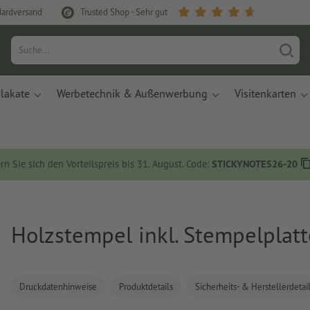
dardversand
Trusted Shop - Sehr gut
lakate
Werbetechnik & Außenwerbung
Visitenkarten
rn Sie sich den Vorteilspreis bis 31. August. Code:
STICKYNOTES26-20
Holzstempel inkl. Stempelplatt
Druckdatenhinweise
Produktdetails
Sicherheits- & Herstellerdetai