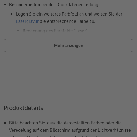
Besonderheiten bei der Druckdatenerstellung:
Legen Sie ein weiteres Farbfeld an und weisen Sie der
Lasergravur
die entsprechende Farbe zu.
Benennung des Farbfelds: "Laser"
Farbtyp: Vollton
Mehr anzeigen
Farbwert: frei wählbar
Hinweis: diese "Farbe" dient lediglich Produktionszwecken,
es ist keine farbliche Gravur
Das druckfertige PDF darf nur Vektoren enthalten; JPEG-
oder TIFF- Bilder und -Vorlagen sind nicht geeignet
Weitere Informationen und Tipps zu
Vektordaten
finden Sie
Produktdetails
in unserem Hilfecenter.
Rechtschreib- und Satzfehler
werden von uns nicht geprüft
Bitte beachten Sie, dass die dargestellten Farben oder die
Veredelung auf dem Bildschirm aufgrund der Lichtverhältnisse
Wie lege ich Druckdaten richtig an?