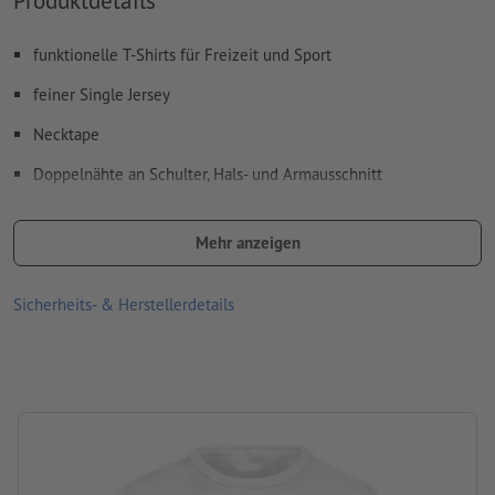
funktionelle T-Shirts für Freizeit und Sport
feiner Single Jersey
Necktape
Doppelnähte an Schulter, Hals- und Armausschnitt
atmungsaktiv und feuchtigkeitsregulierend
Mehr anzeigen
schnelltrocknend
Bügeln mit einer Höchsttemperatur der Bügeleisensohle von
Sicherheits- & Herstellerdetails
110 °C
Waschbar bei maximal 30 °C. Vor dem Waschen auf links drehen,
sodass der Druck innen liegt.
nicht bleichen
nicht trockenreinigen