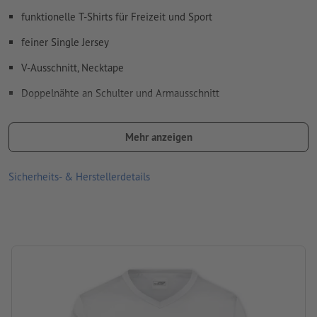
funktionelle T-Shirts für Freizeit und Sport
feiner Single Jersey
V-Ausschnitt, Necktape
Doppelnähte an Schulter und Armausschnitt
atmungsaktiv und feuchtigkeitsregulierend
Mehr anzeigen
schnelltrocknend
Bügeln mit einer Höchsttemperatur der Bügeleisensohle von
Sicherheits- & Herstellerdetails
110 °C
Waschbar bei maximal 30 °C. Vor dem Waschen auf links drehen,
sodass der Druck innen liegt.
nicht bleichen
nicht trockenreinigen
nicht im Wäschetrockner/Tumbler trocknen