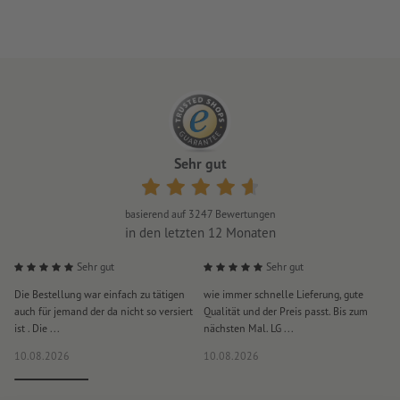
Haltbarkeit: ca. 4 Monate bei lebensmittelgerechter Lagerung
Zutaten Jelly Beans
: Zucker, Glukosesirup, Maisstärke, Wasser,
Überzugsmittel (Bienenwachs, Carnaubawachs, Schellack),
natürliche Aromen, Säuerungsmittel (Fumarsäure,
Citronensäure, Äpfelsäure), pflanzliches Öl (Kokos), färbende
Lebensmittel (Spirulina, Saflor, Karotte, schwarze
Johannisbeere), Farbstoffe (E 100, E 150a, E 153), Säureregulator
Sehr gut
(E 350(ii)). Kann Spuren enthalten von: GLUTEN, SOJA.
durchschnittliche Nährwerte Jelly Beans pro 100 g
: Energie
basierend auf
3247
Bewertungen
1529 kJ / 360 kcal, Fett 0,1 g, davon gesättigte Fettsäuren 0 g,
in den letzten 12 Monaten
Kohlenhydrate 90 g, davon Zucker 72 g, Eiweiß 0 g, Salz 0,05 g.
Sehr gut
Sehr gut
Verpackung: Karton-/Papierhülle
Die Bestellung war einfach zu tätigen
wie immer schnelle Lieferung, gute
A
auch für jemand der da nicht so versiert
Qualität und der Preis passt. Bis zum
V
ist . Die ...
nächsten Mal. LG ...
10.08.2026
10.08.2026
1