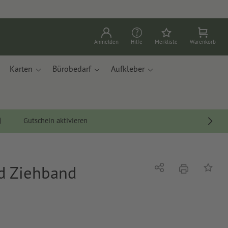
Anmelden
Hilfe
Merkliste
Warenkorb
Karten
Bürobedarf
Aufkleber
Gutschein aktivieren
nd Ziehband
Drucken
Teilen
Auf die