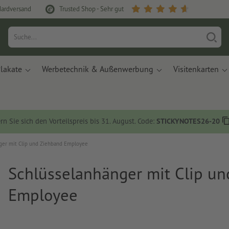
dardversand
Trusted Shop - Sehr gut
lakate
Werbetechnik & Außenwerbung
Visitenkarten
rn Sie sich den Vorteilspreis bis 31. August. Code:
STICKYNOTES26-20
ger mit Clip und Ziehband Employee
Schlüsselanhänger mit Clip u
Employee