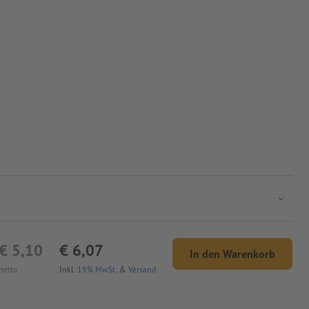
€ 5,10
€ 6,07
In den Warenkorb
netto
Inkl.
19% MwSt.
&
Versand