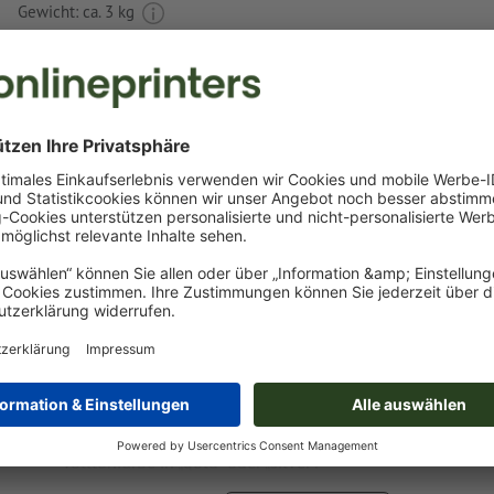
Gewicht: ca.
3 kg
Druckdatenhinweise Schlüsselanhänger mit 
Ziehband Employee
Datenformat
:
2,3 x 1,5 cm
Als Motivfarben sind eine bzw. zwei
Sonderfarben
wählbar.
Benennen Sie die Farbfelder mit der entsprechenden Zie
Pantone FORMULA GUIDE Solid Coated (z.B. "Pantone 286 
Es sind keine Metallic- und Neonfarben möglich.
Gold (Pantone 871 C) und Silber (Pantone 877 C) sind als
möglich. Bitte benennen Sie dafür die in Ihren Druckdate
Volltonfarbe in „gold“ oder „silver“.