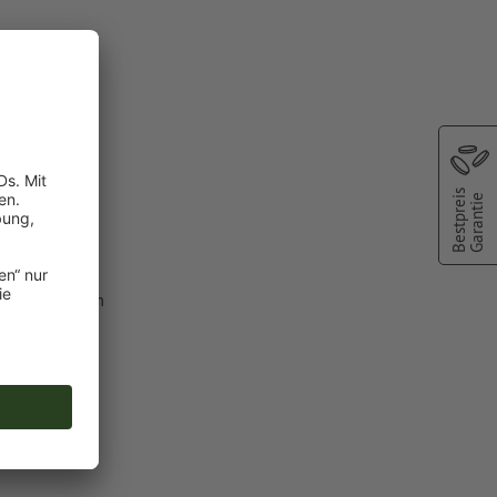
Clip und
Bestpreis
Garantie
lfarbe aus dem
C").
 Druckfarben
n angelegte