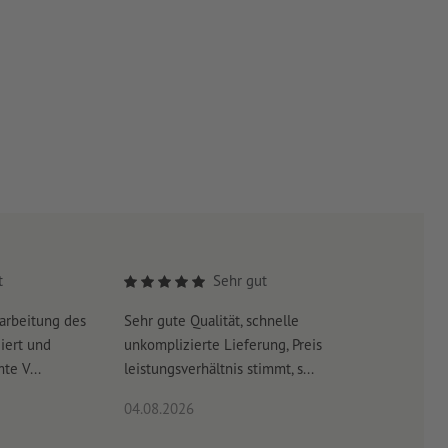
t
Sehr gut
arbeitung des
Sehr gute Qualität, schnelle
Schnelle 
iert und
unkomplizierte Lieferung, Preis
schneller
te V...
leistungsverhältnis stimmt, s...
04.08.2026
03.08.20