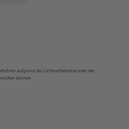
chscheinen
oder TIFF-
ie in unserem
ldschirm aufgrund der Lichtverhältnisse oder der
bweichen können