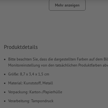
das Trägermaterial kann beim
Druck mit weißer Farbe
dur
Mehr anzeigen
Das druckfertige PDF darf nur Vektoren enthalten; JPEG- 
Bilder und -Vorlagen sind nicht geeignet
Weitere Informationen und Tipps zu
Vektordaten
finden S
Hilfecenter.
Rechtschreib- und Satzfehler
werden von uns nicht geprüft
Produktdetails
Wie lege ich Druckdaten richtig an?
Bitte beachten Sie, dass die dargestellten Farben auf dem Bi
Monitoreinstellung von den tatsächlichen Produktfarben a
Größe: 8,7 x 3,4 x 1,5 cm
Material: Kunststoff, Metall
Verpackung: Karton-/Papierhülle
Verarbeitung: Tampondruck