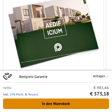
Anfragen
Bestpreis-Garantie
netto
€ 481,66
€ 573,18
Druckdatenhinweise
Produktdetails
Sicherheits- & Herstellerdetail
Inkl.
19% MwSt.
&
Versand
In den Warenkorb
Teilen
Auf die Merkliste
Drucken