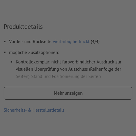
Rückenstärke: 4 mm
Produktdetails
Wie lege ich Druckdaten richtig an?
Vorder- und Rückseite
vierfarbig bedruckt
(4/4)
mögliche Zusatzoptionen:
Kontrollexemplar: nicht farbverbindlicher Ausdruck zur
visuellen Überprüfung von Ausschuss (Reihenfolge der
Seiten), Stand und Positionierung der Seiten
Farbprüfdruck Titelseite: farbverbindlicher digitaler
Mehr anzeigen
Ausdruck der Titelseite nach ISO 12647-2
werden jeweils an die angegebene Rechnungsadresse
Sicherheits- & Herstellerdetails
versandt
die Leimung erfolgt gemäß der Leserichtung und Ausrichtung
des Layouts