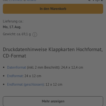
In den Warenkorb
Lieferung ca.:
Mo, 17. Aug.
Gewicht: ca.
69,1 g
Druckdatenhinweise Klappkarten Hochformat,
CD-Format
Datenformat
(inkl. 2 mm Beschnitt): 24,4 x 12,4 cm
Endformat
: 24 x 12 cm
Endformat (geschlossen)
: 12 x 12 cm
Besonderheiten bei der Druckdatenerstellung:
bitte senden Sie keine Einzelseiten, sondern eine
Mehr anzeigen
zusammenmontierte Außenseite und eine