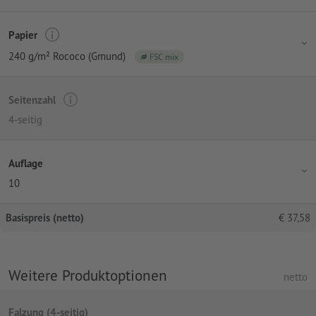
Papier
240 g/m² Rococo (Gmund)
FSC mix
Seitenzahl
4-seitig
Auflage
10
Basispreis (netto)
€
37,58
Weitere Produktoptionen
netto
Falzung (4-seitig)