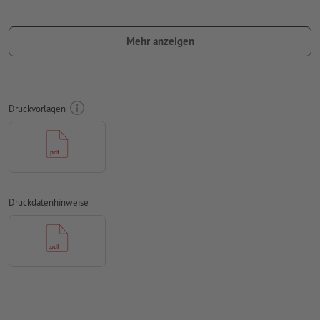
Besonderheiten bei der Druckdatenerstellung:
bitte senden Sie keine Einzelseiten, sondern eine
Mehr anzeigen
zusammenmontierte Außenseite und eine
zusammenmontierte Innenseite - d.h. insgesamt zwei
druckfertige Seiten - siehe Datenblatt
Druckvorlagen
Falzlinien
können nicht überprüft werden
auf die
Laufrichtung
können wir leider nicht immer achten
für
Veredelungen
gelten spezifische Vorgaben
wie Sie Ihre Druckdaten mit partieller Veredelung in
Druckdatenhinweise
InDesign anlegen, zeigen wir Ihnen
hier
damit das Motiv beim fertigen Druckprodukt nicht auf dem
Kopf steht, sollte in den Druckdaten die
Leserichtung
berücksichtigt werden
Auflösung:
300 dpi