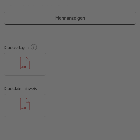
Besonderheiten bei der Druckdatenerstellung:
bitte senden Sie keine Einzelseiten, sondern eine
Mehr anzeigen
zusammenmontierte Außenseite und eine
zusammenmontierte Innenseite - d.h. insgesamt zwei
druckfertige Seiten - siehe Datenblatt
Druckvorlagen
Falzlinien
können nicht überprüft werden
auf die
Laufrichtung
können wir leider nicht immer achten
für
Veredelungen
gelten spezifische Vorgaben
wie Sie Ihre Druckdaten mit partieller Veredelung in
Druckdatenhinweise
InDesign anlegen, zeigen wir Ihnen
hier
damit das Motiv beim fertigen Druckprodukt nicht auf dem
Kopf steht, sollte in den Druckdaten die
Leserichtung
berücksichtigt werden
Auflösung:
300 dpi