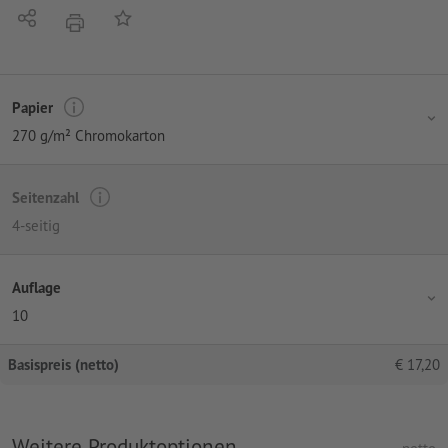
Teilen
Auf die Merkliste
Drucken
Papier
270 g/m² Chromokarton
Seitenzahl
4-seitig
Auflage
10
Basispreis (netto)
€
17,20
Weitere Produktoptionen