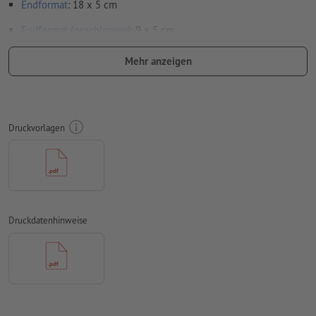
Endformat
: 18 x 5 cm
Endformat (geschlossen)
: 9 x 5 cm
Besonderheiten bei der Druckdatenerstellung:
Mehr anzeigen
bitte senden Sie keine Einzelseiten, sondern eine
zusammenmontierte Außenseite und eine
zusammenmontierte Innenseite - d.h. insgesamt zwei
druckfertige Seiten - siehe Datenblatt
Druckvorlagen
Falzlinien
können nicht überprüft werden
auf die
Laufrichtung
können wir leider nicht immer achten
für
Veredelungen
gelten spezifische Vorgaben
Druckdatenhinweise
wie Sie Ihre Druckdaten mit partieller Veredelung in
InDesign anlegen, zeigen wir Ihnen
hier
damit das Motiv beim fertigen Druckprodukt nicht auf dem
Kopf steht, sollte in den Druckdaten die
Leserichtung
berücksichtigt werden