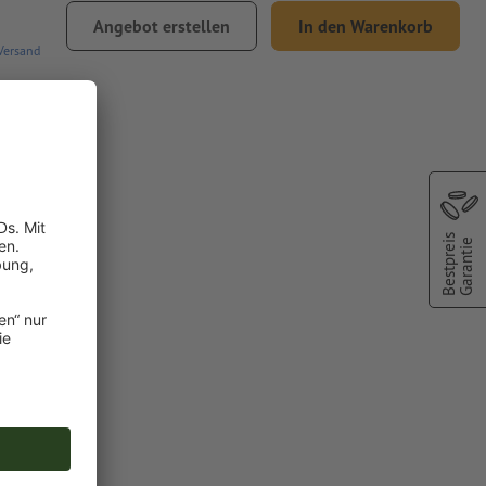
Angebot erstellen
In den Warenkorb
Versand
 aus
Bestpreis
Garantie
bar
er Metallic
 Druckfarben
n angelegte