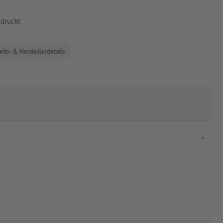
edruckt
eits- & Herstellerdetails