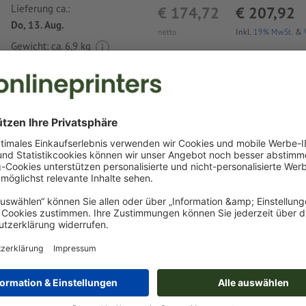
Lieferung ca.:
€ 174,72
€ 207,92
Do, 13. Aug.
netto
Inkl.
19% MwSt.
&
Gewicht: ca.
6,9 kg
Druckdatenhinweise Klassische Spielkarten
Recyclingpapier
Datenformat
:
4 x 1,5 cm
Besonderheiten bei der Druckdatenerstellung:
das Produkt ist mit einer bzw. zwei
Sonderfarben
bedruck
(Volltonfarbe: Pantone FORMULA GUIDE Solid Coated, auß
und Neonfarben)
Gold (Pantone 871 C) und Silber (Pantone 877 C) sind als
möglich. Bitte benennen Sie dafür die in Ihren Druckdate