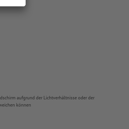
chscheinen
oder TIFF-
ie in unserem
ldschirm aufgrund der Lichtverhältnisse oder der
bweichen können