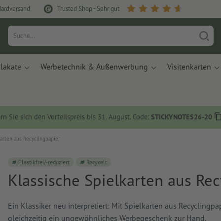
dardversand
Trusted Shop - Sehr gut
lakate
Werbetechnik & Außenwerbung
Visitenkarten
rn Sie sich den Vorteilspreis bis 31. August. Code:
STICKYNOTES26-20
karten aus Recyclingpapier
Plastikfrei/-reduziert
Recycelt
Klassische Spielkarten aus Rec
Ein Klassiker neu interpretiert: Mit Spielkarten aus Recyclingp
gleichzeitig ein ungewöhnliches Werbegeschenk zur Hand.