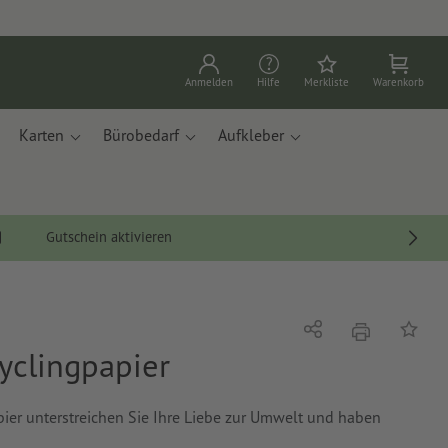
Anmelden
Hilfe
Merkliste
Warenkorb
Karten
Bürobedarf
Aufkleber
Gutschein aktivieren
Drucken
Teilen
Auf die
yclingpapier
apier unterstreichen Sie Ihre Liebe zur Umwelt und haben