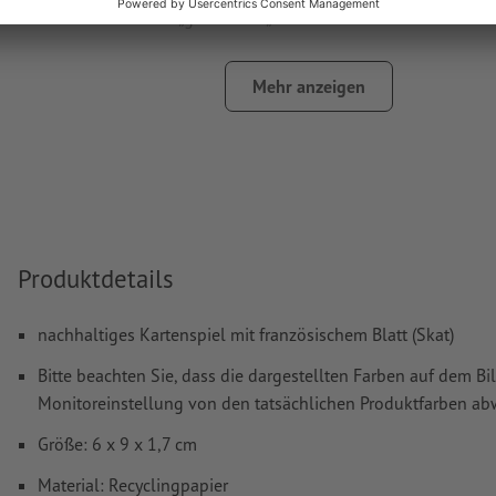
Volltonfarbe in „gold“ oder „silver“.
das Trägermaterial kann beim
Druck mit weißer Farbe
dur
Mehr anzeigen
Das druckfertige PDF darf nur Vektoren enthalten; JPEG- 
Bilder und -Vorlagen sind nicht geeignet
Weitere Informationen und Tipps zu
Vektordaten
finden S
Hilfecenter.
Wie lege ich Druckdaten richtig an?
Produktdetails
nachhaltiges Kartenspiel mit französischem Blatt (Skat)
Bitte beachten Sie, dass die dargestellten Farben auf dem Bi
Monitoreinstellung von den tatsächlichen Produktfarben a
Größe: 6 x 9 x 1,7 cm
Material: Recyclingpapier