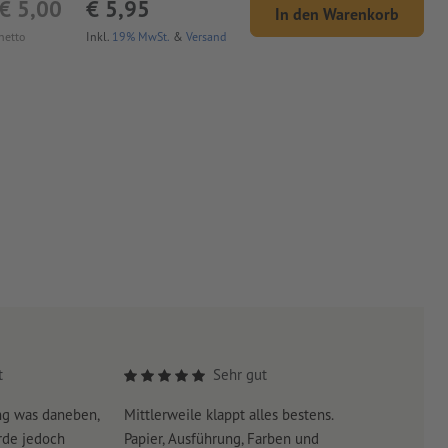
€ 5,00
€ 5,95
In den Warenkorb
netto
Inkl.
19% MwSt.
&
Versand
t
Sehr gut
ng was daneben,
Mittlerweile klappt alles bestens.
Es war su
rde jedoch
Papier, Ausführung, Farben und
erreicht 