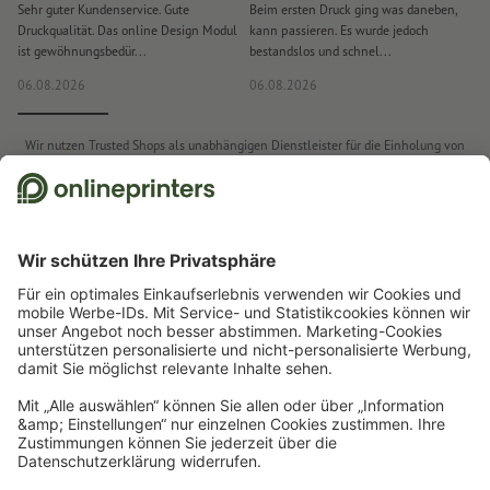
Sehr guter Kundenservice. Gute
Beim ersten Druck ging was daneben,
M
Druckqualität. Das online Design Modul
kann passieren. Es wurde jedoch
P
ist gewöhnungsbedür...
bestandslos und schnel...
a
06.08.2026
06.08.2026
0
Wir nutzen Trusted Shops als unabhängigen Dienstleister für die Einholung von
Bewertungen. Trusted Shops hat Maßnahmen getroffen, um sicherzustellen, dass es
sich um echte Bewertungen handelt.
Weitere Informationen
Start
Werbeartikel
Taschen
Kühltaschen
Kühltasche Aspen
Newsletter abonnieren & 15 % Gutschein sichern
Online Druckerei