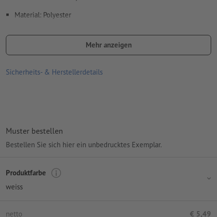
Material: Polyester
Bitte beachten Sie, dass die dargestellten Farben auf dem
Bildschirm aufgrund der Lichtverhältnisse oder der
Mehr anzeigen
Monitoreinstellung von den tatsächlichen Produktfarben
abweichen können
Sicherheits- & Herstellerdetails
Verpackung: nicht einzeln verpackt
Verarbeitung: Transferdruck
Druckstand: mittig
Muster bestellen
Bestellen Sie sich hier ein unbedrucktes Exemplar.
Produktfarbe
weiss
netto
€ 5,49