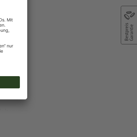
Bestpreis
Garantie
farbe:
nd
chscheinen
oder TIFF-
ie in unserem