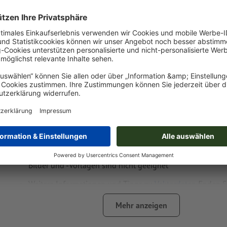
Druckdatenhinweise Kühltasche San Juan
Datenformat
:
10 x 12 cm
Besonderheiten bei der Druckdatenerstellung:
das Produkt ist mit einer
Sonderfarbe
bedruckbar (Vollton
(Pantone FORMULA GUIDE Solid Coated, außer Metallic u
Neonfarben) )
das Trägermaterial kann beim
Druck mit weißer Farbe
dur
Das druckfertige PDF darf nur Vektoren enthalten; JPEG- 
Bilder und -Vorlagen sind nicht geeignet
Weitere Informationen und Tipps zu
Vektordaten
finden S
Hilfecenter.
Mehr anzeigen
Rechtschreib- und Satzfehler
werden von uns nicht geprüft