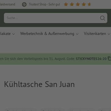
dardversand
Trusted Shop - Sehr gut
lakate
Werbetechnik & Außenwerbung
Visitenkarten
rn Sie sich den Vorteilspreis bis 31. August. Code:
STICKYNOTES26-20
Kühltasche San Juan