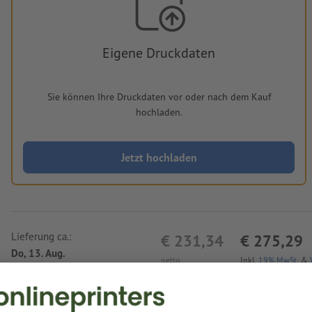
Eigene Druckdaten
Sie können Ihre Druckdaten vor oder nach dem Kauf
hochladen.
Jetzt hochladen
Lieferung ca.:
€ 231,34
€ 275,29
Do, 13. Aug.
netto
Inkl.
19% MwSt.
&
Gewicht: ca.
5,05 kg