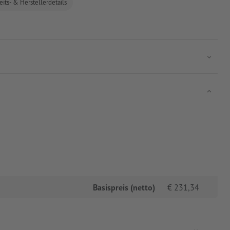
eits- & Herstellerdetails
Basispreis (netto)
€
231,34