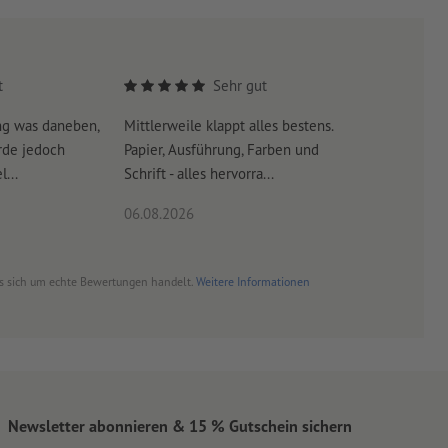
t
Sehr gut
ng was daneben,
Mittlerweile klappt alles bestens.
Es war su
rde jedoch
Papier, Ausführung, Farben und
erreicht 
...
Schrift - alles hervorra...
06.08.2026
06.08.20
es sich um echte Bewertungen handelt.
Weitere Informationen
Newsletter abonnieren & 15 % Gutschein sichern