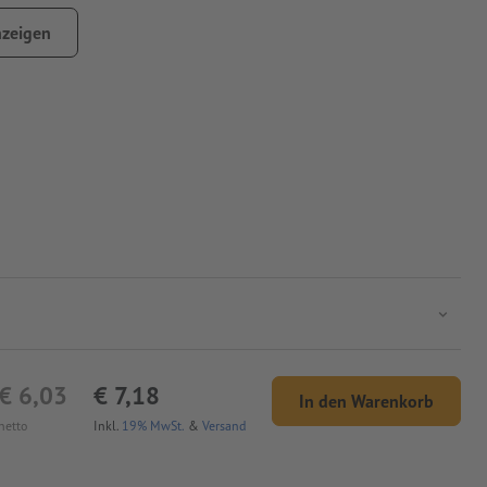
zeigen
€ 6,03
€ 7,18
In den Warenkorb
netto
Inkl.
19% MwSt.
&
Versand