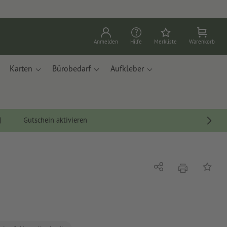
Anmelden
Hilfe
Merkliste
Warenkorb
Karten
Bürobedarf
Aufkleber
Gutschein aktivieren
Drucken
Teilen
Auf die