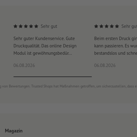
Sehr gut
Sehr gu
Sehr guter Kundenservice. Gute
Beim ersten Druck gi
Druckqualität. Das online Design
kann passieren. Es wu
Modul ist gewöhnungsbedür...
bestandslos und schnel
06.08.2026
06.08.2026
ung von Bewertungen. Trusted Shops hat Maßnahmen getroffen, um sicherzustellen, dass 
Magazin