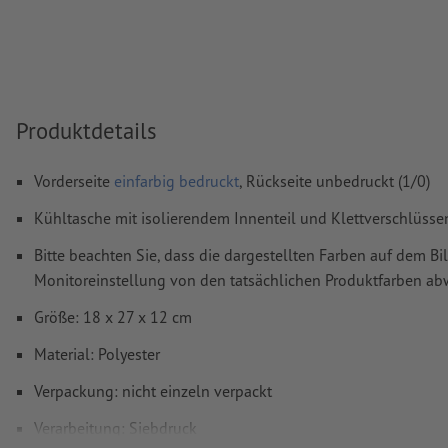
Wie lege ich Druckdaten richtig an?
Produktdetails
Vorderseite
einfarbig bedruckt
, Rückseite unbedruckt (1/0)
Kühltasche mit isolierendem Innenteil und Klettverschlüss
Bitte beachten Sie, dass die dargestellten Farben auf dem Bi
Monitoreinstellung von den tatsächlichen Produktfarben a
Größe: 18 x 27 x 12 cm
Material: Polyester
Verpackung: nicht einzeln verpackt
Verarbeitung: Siebdruck