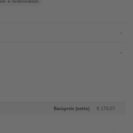
eits- & Herstellerdetails
Basispreis (netto)
€
170,07