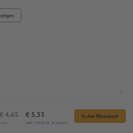
zeigen
€ 4,65
€ 5,53
In den Warenkorb
netto
Inkl.
19% MwSt.
&
Versand