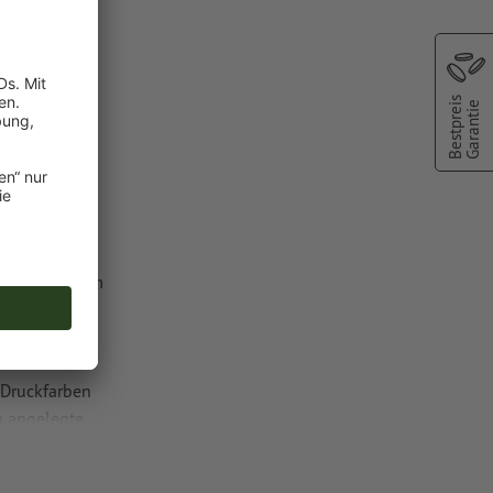
Bestpreis
Garantie
oder TIFF-
lfarbe aus dem
C").
 Druckfarben
n angelegte
chscheinen