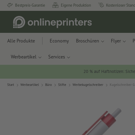
Bestpreis-Garantie
Eigene Produktion
Kostenloser Stan
Alle Produkte
Economy
Broschüren
Flyer
P
Werbeartikel
Services
20 % auf Haftnotizen: Siche
Start
Werbeartikel
Büro
Stifte
Werbekugelschreiber
Kugelschreiber G