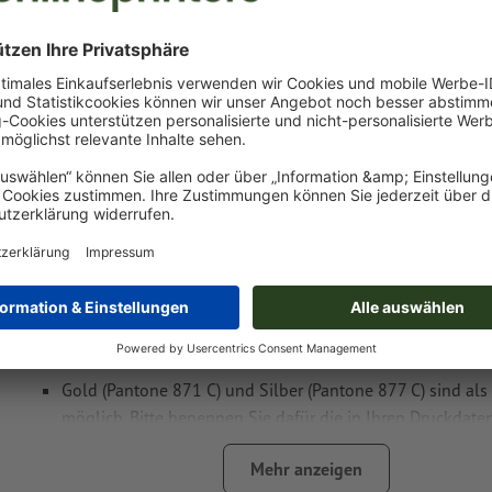
Druckdatenhinweise Kugelschreiber Gela
Datenformat
(inkl. 0 mm Beschnitt): 4,5 x 0,7 cm
Das druckfertige PDF darf nur Vektoren enthalten; JPEG- 
Bilder und -Vorlagen sind nicht geeignet
Als Motivfarben sind eine bzw. zwei
Sonderfarben
wählbar.
Benennen Sie die Farbfelder mit der entsprechenden Zie
Pantone FORMULA GUIDE Solid Coated (z.B. "Pantone 286 
Es sind keine Metallic- und Neonfarben möglich.
Gold (Pantone 871 C) und Silber (Pantone 877 C) sind als
möglich. Bitte benennen Sie dafür die in Ihren Druckdate
Volltonfarbe in „gold“ oder „silver“.
Mehr anzeigen
das Trägermaterial kann beim
Druck mit weißer Farbe
dur