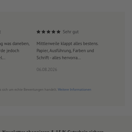
t
Sehr gut
ng was daneben,
Mittlerweile klappt alles bestens.
Es war su
rde jedoch
Papier, Ausführung, Farben und
erreicht 
...
Schrift - alles hervorra...
06.08.2026
06.08.20
es sich um echte Bewertungen handelt.
Weitere Informationen
Newsletter abonnieren & 15 % Gutschein sichern