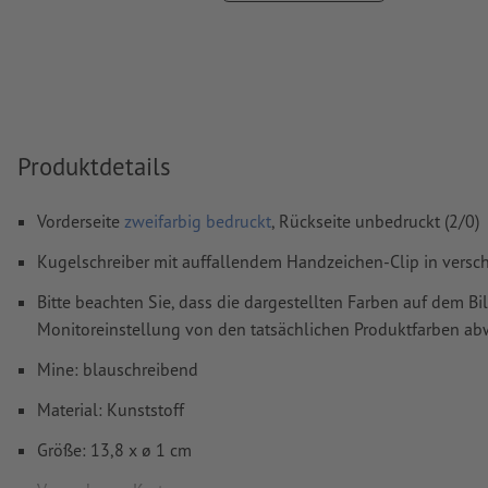
Weitere Informationen und Tipps zu
Vektordaten
finden S
Hilfecenter.
Schriftgröße: mindestens 6 Pt (2,12 mm)
Rechtschreib- und Satzfehler
werden von uns nicht geprüft
Produktdetails
Wie lege ich Druckdaten richtig an?
Vorderseite
zweifarbig bedruckt
, Rückseite unbedruckt (2/0)
Kugelschreiber mit auffallendem Handzeichen-Clip in vers
Bitte beachten Sie, dass die dargestellten Farben auf dem Bi
Monitoreinstellung von den tatsächlichen Produktfarben a
Mine: blauschreibend
Material: Kunststoff
Größe: 13,8 x ø 1 cm