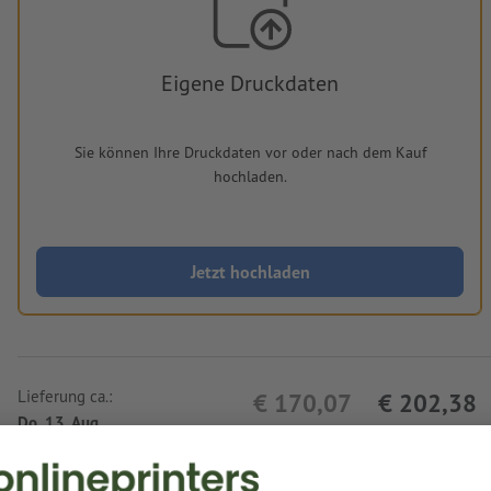
Eigene Druckdaten
Sie können Ihre Druckdaten vor oder nach dem Kauf
hochladen.
Jetzt hochladen
Lieferung ca.:
€ 170,07
€ 202,38
Do, 13. Aug.
netto
Inkl.
19% MwSt.
&
Gewicht: ca.
5,5 kg