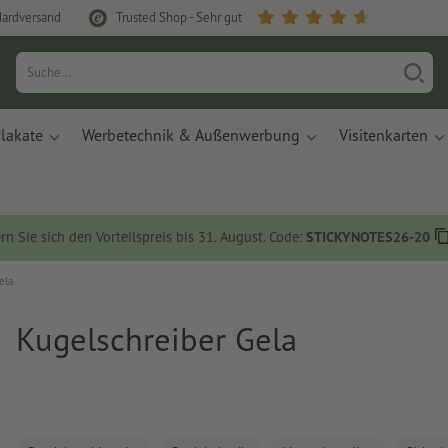
dardversand
Trusted Shop - Sehr gut
lakate
Werbetechnik & Außenwerbung
Visitenkarten
rn Sie sich den Vorteilspreis bis 31. August. Code:
STICKYNOTES26-20
ela
Kugelschreiber Gela