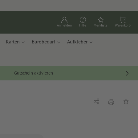
Anmelden
Hilfe
Merkliste
Warenkorb
Karten
Bürobedarf
Aufkleber
Gutschein aktivieren
Drucken
Teilen
Auf die