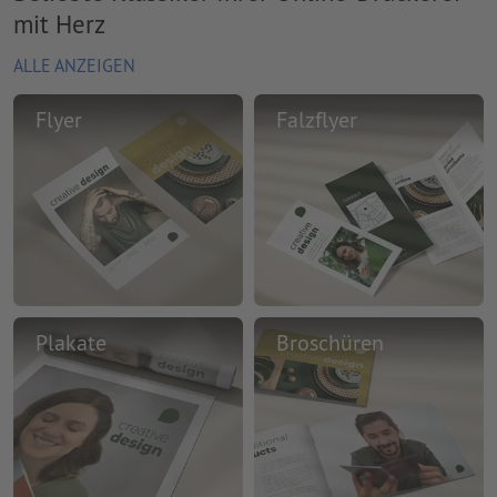
mit Herz
ALLE ANZEIGEN
Flyer
Falzflyer
Plakate
Broschüren