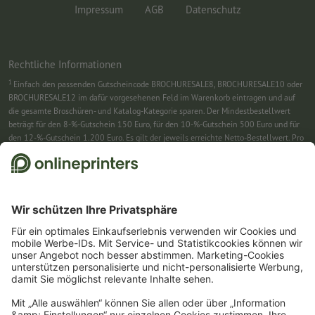
Impressum
AGB
Datenschutz
Rechtliche Informationen
1
Einfach den passenden Gutscheincode BROCHURESALE8, BROCHURESALE10 oder
BROCHURESALE12 im dafür vorgesehenen Feld im Warenkorb eintragen und auf
die gesamte Broschüren- und Katalog-Kategorie sparen. Der Mindestbestellwert
beträgt für den 8-%-Gutschein 150 Euro, für den 10-%-Gutschein 500 Euro und für
den 12-%-Gutschein 1.200 Euro. Es gilt der jeweils erreichte Netto-Bestellwert. Pro
Bestellung ist nur ein Gutscheincode einlösbar. Mehrfach einlösbar. Keine
Barauszahlung. Nicht mit weiteren Aktionen kombinierbar. Die Aktion gilt bis
einschließlich 31.8.2026.
2
Sie erhalten zunächst eine E-Mail, in der Sie die Anmeldung zum Newsletter durch
einen Klick bestätigen. Erst dann senden wir Ihnen den Rabattcode und künftig
unseren Newsletter zu. Natürlich können Sie sich jederzeit swieder abmelden.
Maximale Höhe des Rabatts: 150 € des Bestellwerts (netto). Einmalig einlösbar.
Kein Mindestbestellwert. Keine Barauszahlung. Nicht mit weiteren Aktionen oder
Gutscheincodes kombinierbar.
Der Gutschein ist nach Erhalt sechs Wochen gültig.
3
Einfach den Gutscheincode CALENDARS10-26 im dafür vorgesehenen Feld im
Warenkorb eintragen und auf ausgewählte Produkte sparen. Kein