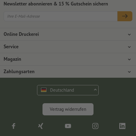
Newsletter abonnieren & 15 % Gutschein sichern
Online Druckerei
Über Onlineprinters
Service
Presse
Zahlungsarten
Magazin
Jobs & Karriere
Versand
Design
Zahlungsarten
Umweltschutz
Reklamation
Marketing
Vorkasse
Rechnung
Kontakt
Deutschland
op.premium
Druck & Insights
FAQ
Digitales
Vertrag widerrufen
Fotografie