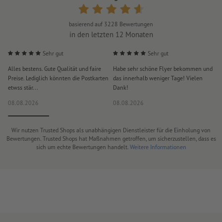
basierend auf
3228
Bewertungen
in den letzten 12 Monaten
Sehr gut
Sehr gut
Alles bestens. Gute Qualität und faire
Habe sehr schöne Flyer bekommen und
S
Preise. Lediglich könnten die Postkarten
das innerhalb weniger Tage! Vielen
D
etwss stär...
Dank!
i
08.08.2026
08.08.2026
0
Wir nutzen Trusted Shops als unabhängigen Dienstleister für die Einholung von
Bewertungen. Trusted Shops hat Maßnahmen getroffen, um sicherzustellen, dass es
sich um echte Bewertungen handelt.
Weitere Informationen