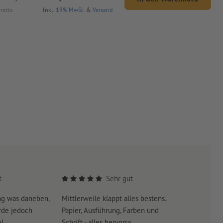
netto
Inkl.
19% MwSt.
&
Versand
t
Sehr gut
ng was daneben,
Mittlerweile klappt alles bestens.
Es war su
rde jedoch
Papier, Ausführung, Farben und
erreicht 
...
Schrift - alles hervorra...