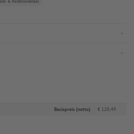
eits- & Herstellerdetails
Basispreis (netto)
€
120,49