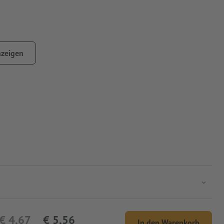
zeigen
€ 4,67
€ 5,56
In den Warenkorb