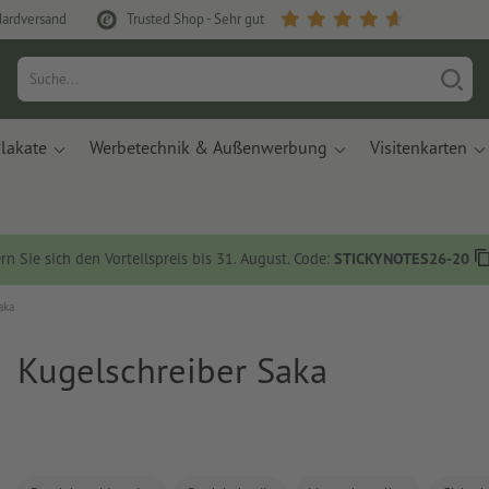
dardversand
Trusted Shop - Sehr gut
lakate
Werbetechnik & Außenwerbung
Visitenkarten
rn Sie sich den Vorteilspreis bis 31. August. Code:
STICKYNOTES26-20
aka
Kugelschreiber Saka