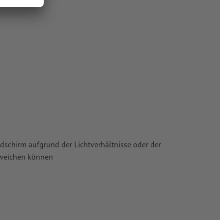
chscheinen
ie in unserem
ldschirm aufgrund der Lichtverhältnisse oder der
bweichen können