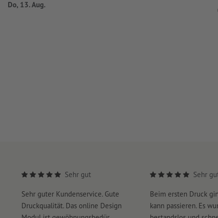
Do, 13. Aug.
Sehr gut
Sehr gu
Sehr guter Kundenservice. Gute
Beim ersten Druck gi
Druckqualität. Das online Design
kann passieren. Es wu
Modul ist gewöhnungsbedür...
bestandslos und schnel