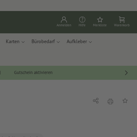
Anmelden
Hilfe
Merkliste
Warenkorb
Karten
Bürobedarf
Aufkleber
Gutschein aktivieren
Drucken
Teilen
Auf die