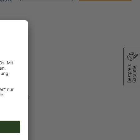
Versand
Bestpreis
oder TIFF-
Garantie
lfarbe aus dem
C").
 Druckfarben
n angelegte