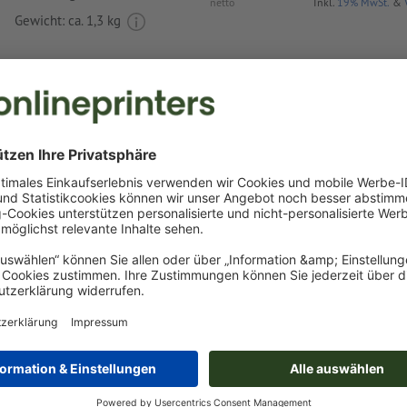
netto
Inkl.
19% MwSt.
&
Gewicht: ca.
1,3 kg
Druckdatenhinweise Kugelschreiber Saka
Datenformat
(inkl. 0 mm Beschnitt): 4 x 0,6 cm
Das druckfertige PDF darf nur Vektoren enthalten; JPEG- 
Bilder und -Vorlagen sind nicht geeignet
Als Motivfarben sind eine bzw. zwei
Sonderfarben
wählbar.
Benennen Sie die Farbfelder mit der entsprechenden Zie
Pantone FORMULA GUIDE Solid Coated (z.B. "Pantone 286 
Es sind keine Metallic- und Neonfarben möglich.
Gold (Pantone 871 C) und Silber (Pantone 877 C) sind als
möglich. Bitte benennen Sie dafür die in Ihren Druckdate