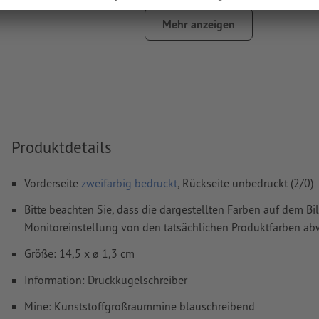
Volltonfarbe in „gold“ oder „silver“.
Mehr anzeigen
das Trägermaterial kann beim
Druck mit weißer Farbe
dur
Weitere Informationen und Tipps zu
Vektordaten
finden S
Hilfecenter.
Schriftgröße: mindestens 6 Pt (2,12 mm)
Rechtschreib- und Satzfehler
werden von uns nicht geprüft
Produktdetails
Wie lege ich Druckdaten richtig an?
Vorderseite
zweifarbig bedruckt
, Rückseite unbedruckt (2/0)
Bitte beachten Sie, dass die dargestellten Farben auf dem Bi
Monitoreinstellung von den tatsächlichen Produktfarben a
Größe: 14,5 x ø 1,3 cm
Information: Druckkugelschreiber
Mine: Kunststoffgroßraummine blauschreibend